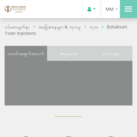
MM
ပင်မစာမျက်နှာ
အခြေအနေများ & ကုသမှု
ကုသ
Botulinum
Toxin Injections
သတင်းအချက်အလက်
အခွအေနေ
စင်တာများ