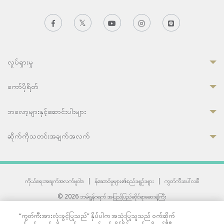
လှုပ်ရှားမှု
ကော်ပိုရိတ်
ဘလော့များနှင့်ဆောင်းပါးများ
ဆိုက်ကိုသတင်းအချက်အလက်
ကိုယ်ရေးအချက်အလက်မူဝါဒ
|
န်ဆောင်မှုများ၏စည်းမျဉ်းများ
|
ကွတ်ကီးပေါ်လစီ
© 2026 ဘမ်ရွန်ဂရက် အပြည်ပြည်ဆိုင်ရာဆေးရုံကြီး
တစ်ဦးကပူးတွဲကော်မရှင်အင်တာနေရှင်နယ် (JCI) အသိအမှတ်ပြုဆေးရုံ
“ကွတ်ကီးအားလုံးခွင့်ပြုသည်” နှိပ်ပါက အသုံးပြုသူသည် ဝက်ဆိုက်
33 Sukhumvit 3, Wattana, Bangkok 10110 Thailand.