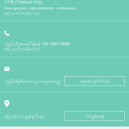
1378 (Thailand Only)
Emergencies - Appointments - Ambulance
နေ့စဉ် ၂၄ နာရီ အသင့်ရှိနေပါသည်။
ကျွန်ုပ်တို့အားခေါ်ဆိုရန်
+66 2066 8888
နေ့စဉ် ၂၄ နာရီ အသင့်ရှိနေပါသည်။
ကျွန်ုပ်တို့၏သတင်းလွှာ လျှောက်မည်
ယခုစာရင်းသွင်းပါဝင်မည်
မြေပုံနှင့်လမ်းညွှန်ချက်များ
လမ်းညွှန်ရယူရန်