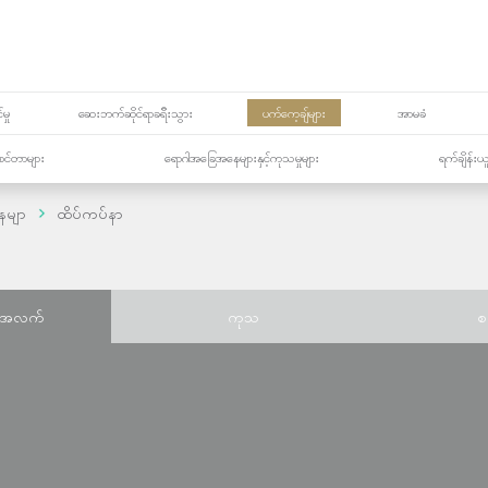
မှု
ဆေးဘက်ဆိုင်ရာခရီးသွား
ပက်ကေ့ချ်များ
အာမခံ
့၏စင်တာများ
ရောဂါအခြေအနေများနှင့်ကုသမှုများ
ရက်ချိန်းယ
ေမျာ
ထိပ်ကပ်နာ
်အလက်
ကုသ
စ