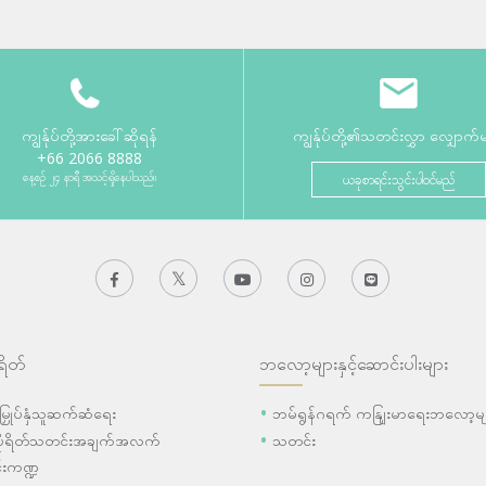
ကျွန်ုပ်တို့အားခေါ်ဆိုရန်
ကျွန်ုပ်တို့၏သတင်းလွှာ လျှောက်
+66 2066 8888
နေ့စဉ် ၂၄ နာရီ အသင့်ရှိနေပါသည်။
ယခုစာရင်းသွင်းပါဝင်မည်
ရိတ်
ဘလော့များနှင့်ဆောင်းပါးများ
ီးမြှုပ်နှံသူဆက်ဆံရေး
ဘမ်ရွန်ဂရက် ကနျြးမာရေးဘလော့မျ
ပိုရိတ်သတင်းအချက်အလက်
သတင်း
းကဏ္ဍ