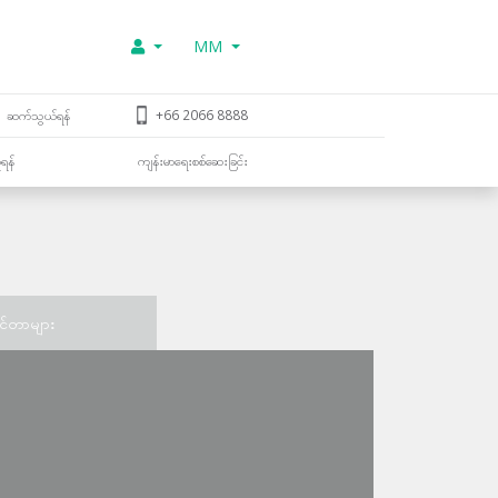
MM
ဆက်သွယ်ရန်
+66 2066 8888
ူရန်
ကျန်းမာရေးစစ်ဆေးခြင်း
င်တာများ