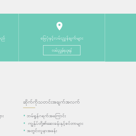
မည်
မြေပုံနှင့်လမ်းညွှန်ချက်များ
လမ်းညွှန်ရယူရန်
ဆိုက်ကိုသတင်းအချက်အလက်
ား
ဘမ်ရွန်ဂရက်အကြောင်း
ကျွန်ုပ်တို့၏ဆေးခန်းနှင့်စင်တာများ
အတွင်းလူနာအခန်း