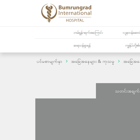
ဘမ်ရွန်ဂရက်အကြောင်း
လူနာဝန်ဆောင်
ဆရာဝန်ရှာရန်
ကျွန်ုပ်တို
ပင်မစာမျက်နှာ
အခြေအနေများ & ကုသမှု
အခြေအန
သတင်းအချက