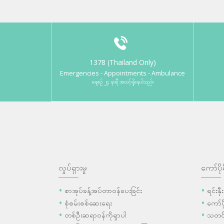
1378 (Thailand Only)
Emergencies - Appointments - Ambulance
နေ့စဉ် ၂၄ နာရီ အသင့်ရှိနေပါသည်။
လှုပ်ရှားမှု
ကော်ပို
စာအုပ်ခန့်အပ်တာဝန်ပေးခြင်း
ရင်းနှ
စုံစမ်းစစ်ဆေးရေး
ကော်
တစ်ဦးဆရာဝန်ကိုရှာပါ
သတင်