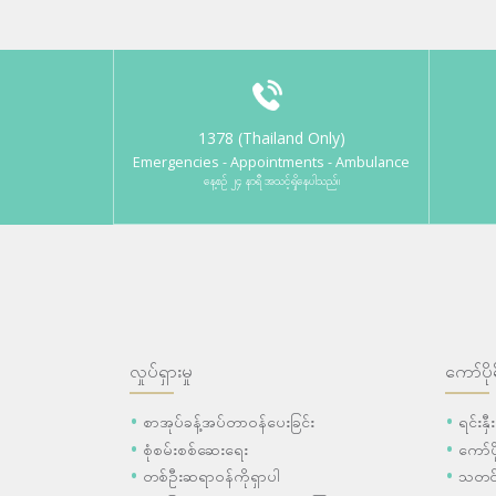
1378 (Thailand Only)
Emergencies - Appointments - Ambulance
နေ့စဉ် ၂၄ နာရီ အသင့်ရှိနေပါသည်။
လှုပ်ရှားမှု
ကော်ပို
စာအုပ်ခန့်အပ်တာဝန်ပေးခြင်း
ရင်းနှ
စုံစမ်းစစ်ဆေးရေး
ကော်
တစ်ဦးဆရာဝန်ကိုရှာပါ
သတင်