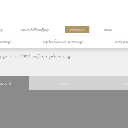
မှု
ဆေးဘက်ဆိုင်ရာခရီးသွား
ပက်ကေ့ချ်များ
အာမခံ
့၏စင်တာများ
ရောဂါအခြေအနေများနှင့်ကုသမှုများ
ရက်ချိန်းယ
ေမျာ
က Short အရပ်ကုသမှု၏ကလေးမျ
်အလက်
ကုသ
စ