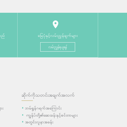
မည်
မြေပုံနှင့်လမ်းညွှန်ချက်များ
လမ်းညွှန်ရယူရန်
ဆိုက်ကိုသတင်းအချက်အလက်
ား
ဘမ်ရွန်ဂရက်အကြောင်း
ကျွန်ုပ်တို့၏ဆေးခန်းနှင့်စင်တာများ
အတွင်းလူနာအခန်း