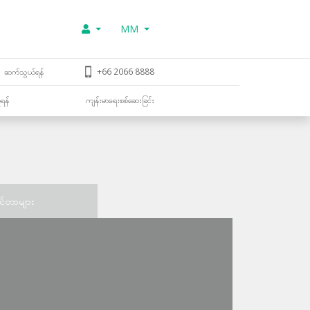
MM
ဆက်သွယ်ရန်
+66 2066 8888
ူရန်
ကျန်းမာရေးစစ်ဆေးခြင်း
င်တာများ