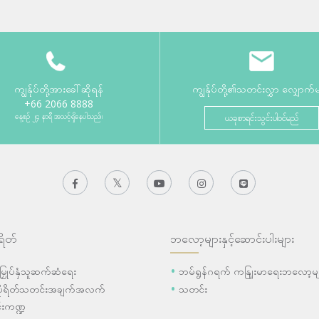
ကျွန်ုပ်တို့အားခေါ်ဆိုရန်
ကျွန်ုပ်တို့၏သတင်းလွှာ လျှောက်
+66 2066 8888
နေ့စဉ် ၂၄ နာရီ အသင့်ရှိနေပါသည်။
ယခုစာရင်းသွင်းပါဝင်မည်
ရိတ်
ဘလော့များနှင့်ဆောင်းပါးများ
ီးမြှုပ်နှံသူဆက်ဆံရေး
ဘမ်ရွန်ဂရက် ကနျြးမာရေးဘလော့မျ
ပိုရိတ်သတင်းအချက်အလက်
သတင်း
းကဏ္ဍ