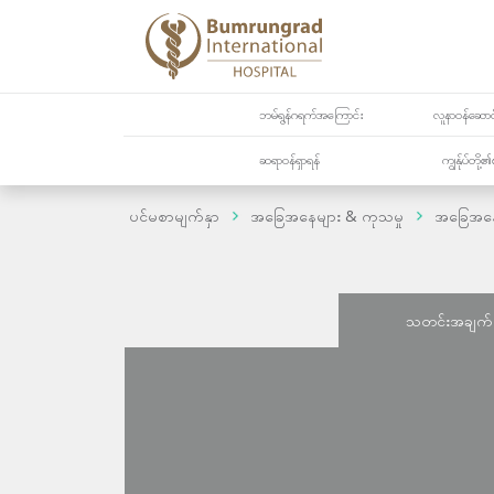
ဘမ်ရွန်ဂရက်အကြောင်း
လူနာဝန်ဆောင်
ဆရာဝန်ရှာရန်
ကျွန်ုပ်တို
ပင်မစာမျက်နှာ
အခြေအနေများ & ကုသမှု
အခြေအန
သတင်းအချက