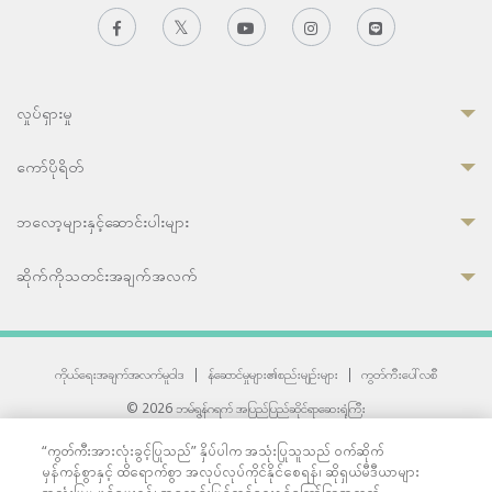
လှုပ်ရှားမှု
ကော်ပိုရိတ်
ဘလော့များနှင့်ဆောင်းပါးများ
ဆိုက်ကိုသတင်းအချက်အလက်
ကိုယ်ရေးအချက်အလက်မူဝါဒ
|
န်ဆောင်မှုများ၏စည်းမျဉ်းများ
|
ကွတ်ကီးပေါ်လစီ
© 2026 ဘမ်ရွန်ဂရက် အပြည်ပြည်ဆိုင်ရာဆေးရုံကြီး
တစ်ဦးကပူးတွဲကော်မရှင်အင်တာနေရှင်နယ် (JCI) အသိအမှတ်ပြုဆေးရုံ
“ကွတ်ကီးအားလုံးခွင့်ပြုသည်” နှိပ်ပါက အသုံးပြုသူသည် ဝက်ဆိုက်
33 Sukhumvit 3, Wattana, Bangkok 10110 Thailand.
မှန်ကန်စွာနှင့် ထိရောက်စွာ အလုပ်လုပ်ကိုင်နိုင်စေရန်၊ ဆိုရှယ်မီဒီယာများ
All rights reserved.