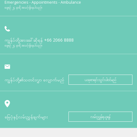
Emergencies - Appointments - Ambulance
နေ့စဉ် ၂၄ နာရီ အသင့်ရှိနေပါသည်။
ကျွန်ုပ်တို့အားခေါ်ဆိုရန်
+66 2066 8888
နေ့စဉ် ၂၄ နာရီ အသင့်ရှိနေပါသည်။
ကျွန်ုပ်တို့၏သတင်းလွှာ လျှောက်မည်
ယခုစာရင်းသွင်းပါဝင်မည်
မြေပုံနှင့်လမ်းညွှန်ချက်များ
လမ်းညွှန်ရယူရန်