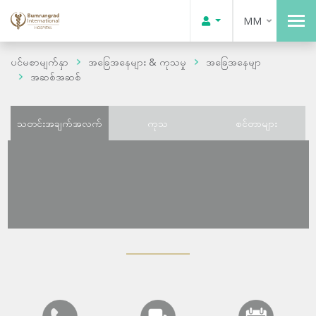
MM
ပင်မစာမျက်နှာ
အခြေအနေများ & ကုသမှု
အခြေအနေမျာ
အဆစ်အဆစ်
သတင်းအချက်အလက်
ကုသ
စင်တာများ