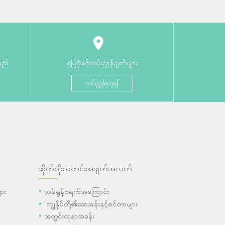
မည်
မြေပုံနှင့်လမ်းညွှန်ချက်များ
လမ်းညွှန်ရယူရန်
ဆိုက်ကိုသတင်းအချက်အလက်
ား
ဘမ်ရွန်ဂရက်အကြောင်း
ကျွန်ုပ်တို့၏ဆေးခန်းနှင့်စင်တာများ
အတွင်းလူနာအခန်း