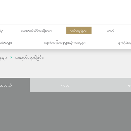
မှု
ဆေးဘက်ဆိုင်ရာခရီးသွား
ပက်ကေ့ချ်များ
အာမခံ
့၏စင်တာများ
ရောဂါအခြေအနေများနှင့်ကုသမှုများ
ရက်ချိန်းယ
ေမျာ
အဆုတ်ရောင်ခြင်း။
်အလက်
ကုသ
စ