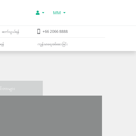
MM
ဆက်သွယ်ရန်
+66 2066 8888
ူရန်
ကျန်းမာရေးစစ်ဆေးခြင်း
င်တာများ