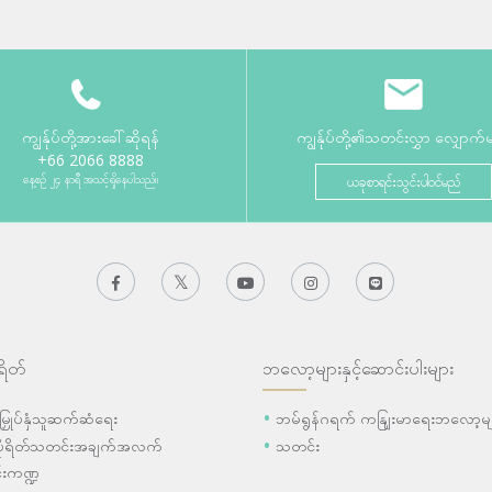
ကျွန်ုပ်တို့အားခေါ်ဆိုရန်
ကျွန်ုပ်တို့၏သတင်းလွှာ လျှောက်
+66 2066 8888
နေ့စဉ် ၂၄ နာရီ အသင့်ရှိနေပါသည်။
ယခုစာရင်းသွင်းပါဝင်မည်
ရိတ်
ဘလော့များနှင့်ဆောင်းပါးများ
ီးမြှုပ်နှံသူဆက်ဆံရေး
ဘမ်ရွန်ဂရက် ကနျြးမာရေးဘလော့မျ
ပိုရိတ်သတင်းအချက်အလက်
သတင်း
းကဏ္ဍ