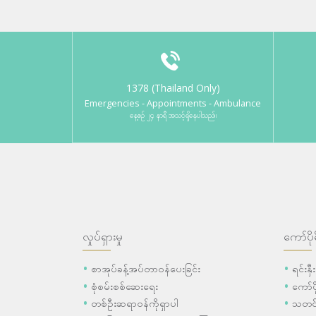
1378 (Thailand Only)
Emergencies - Appointments - Ambulance
နေ့စဉ် ၂၄ နာရီ အသင့်ရှိနေပါသည်။
လှုပ်ရှားမှု
ကော်ပို
စာအုပ်ခန့်အပ်တာဝန်ပေးခြင်း
ရင်းနှ
စုံစမ်းစစ်ဆေးရေး
ကော်
တစ်ဦးဆရာဝန်ကိုရှာပါ
သတင်