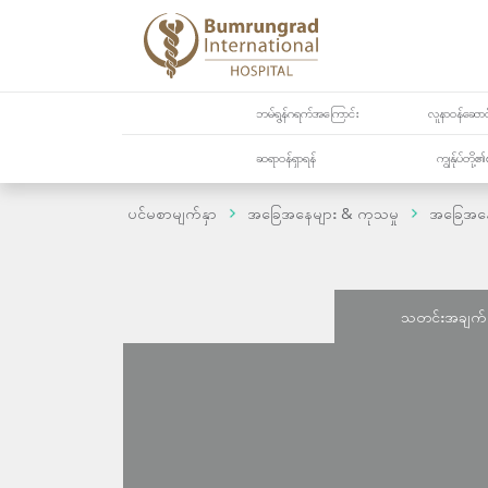
ဘမ်ရွန်ဂရက်အကြောင်း
လူနာဝန်ဆောင်
ဆရာဝန်ရှာရန်
ကျွန်ုပ်တို
ပင်မစာမျက်နှာ
အခြေအနေများ & ကုသမှု
အခြေအန
သတင်းအချက