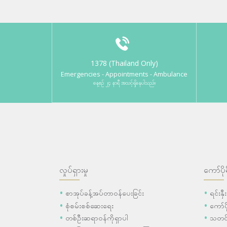
1378 (Thailand Only)
Emergencies - Appointments - Ambulance
နေ့စဉ် ၂၄ နာရီ အသင့်ရှိနေပါသည်။
လှုပ်ရှားမှု
ကော်ပို
စာအုပ်ခန့်အပ်တာဝန်ပေးခြင်း
ရင်းနှ
စုံစမ်းစစ်ဆေးရေး
ကော်
တစ်ဦးဆရာဝန်ကိုရှာပါ
သတင်