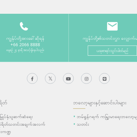
ကျွန်ုပ်တို့အားခေါ်ဆိုရန်
ကျွန်ုပ်တို့၏သတင်းလွှာ လျှောက်
+66 2066 8888
နေ့စဉ် ၂၄ နာရီ အသင့်ရှိနေပါသည်။
ယခုစာရင်းသွင်းပါဝင်မည်
ရိတ်
ဘလော့များနှင့်ဆောင်းပါးများ
ီးမြှုပ်နှံသူဆက်ဆံရေး
ဘမ်ရွန်ဂရက် ကနျြးမာရေးဘလော့မျ
ပိုရိတ်သတင်းအချက်အလက်
သတင်း
းကဏ္ဍ