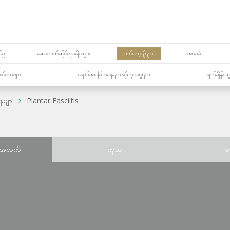
မှု
ဆေးဘက်ဆိုင်ရာခရီးသွား
ပက်ကေ့ချ်များ
အာမခံ
့၏စင်တာများ
ရောဂါအခြေအနေများနှင့်ကုသမှုများ
ရက်ချိန်းယ
ေမျာ
Plantar Fasciitis
်အလက်
ကုသ
စ