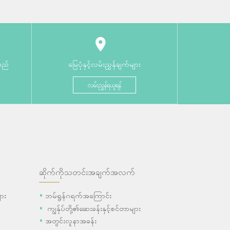
မည်
မြေပုံနှင့်လမ်းညွှန်ချက်များ
လမ်းညွှန်ရယူရန်
ဆိုက်ကိုသတင်းအချက်အလက်
ား
ဘမ်ရွန်ဂရက်အကြောင်း
ကျွန်ုပ်တို့၏ဆေးခန်းနှင့်စင်တာများ
အတွင်းလူနာအခန်း