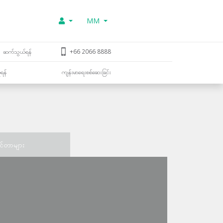
MM
ဆက်သွယ်ရန်
+66 2066 8888
ူရန်
ကျန်းမာရေးစစ်ဆေးခြင်း
င်တာများ