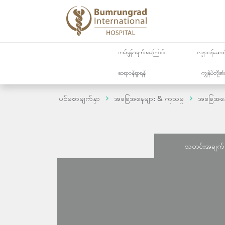
ဘမ်ရွန်ဂရက်အကြောင်း
လူနာဝန်ဆောင်
ဆရာဝန်ရှာရန်
ကျွန်ုပ်တို
ပင်မစာမျက်နှာ
အခြေအနေများ & ကုသမှု
အခြေအန
သတင်းအချက