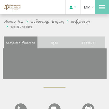
MM
ပင်မစာမျက်နှာ
အခြေအနေများ & ကုသမှု
အခြေအနေမျာ
သားအိမ်ကင်ဆာ
သတင်းအချက်အလက်
ကုသ
စင်တာများ