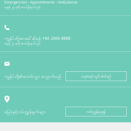
Emergencies - Appointments - Ambulance
နေ့စဉ် ၂၄ နာရီ အသင့်ရှိနေပါသည်။
ကျွန်ုပ်တို့အားခေါ်ဆိုရန်
+66 2066 8888
နေ့စဉ် ၂၄ နာရီ အသင့်ရှိနေပါသည်။
ကျွန်ုပ်တို့၏သတင်းလွှာ လျှောက်မည်
ယခုစာရင်းသွင်းပါဝင်မည်
မြေပုံနှင့်လမ်းညွှန်ချက်များ
လမ်းညွှန်ရယူရန်