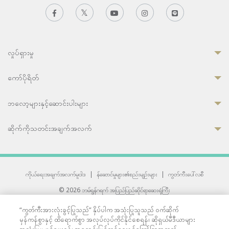
လှုပ်ရှားမှု
ကော်ပိုရိတ်
ဘလော့များနှင့်ဆောင်းပါးများ
ဆိုက်ကိုသတင်းအချက်အလက်
ကိုယ်ရေးအချက်အလက်မူဝါဒ
|
န်ဆောင်မှုများ၏စည်းမျဉ်းများ
|
ကွတ်ကီးပေါ်လစီ
© 2026 ဘမ်ရွန်ဂရက် အပြည်ပြည်ဆိုင်ရာဆေးရုံကြီး
တစ်ဦးကပူးတွဲကော်မရှင်အင်တာနေရှင်နယ် (JCI) အသိအမှတ်ပြုဆေးရုံ
“ကွတ်ကီးအားလုံးခွင့်ပြုသည်” နှိပ်ပါက အသုံးပြုသူသည် ဝက်ဆိုက်
33 Sukhumvit 3, Wattana, Bangkok 10110 Thailand.
မှန်ကန်စွာနှင့် ထိရောက်စွာ အလုပ်လုပ်ကိုင်နိုင်စေရန်၊ ဆိုရှယ်မီဒီယာများ
All rights reserved.