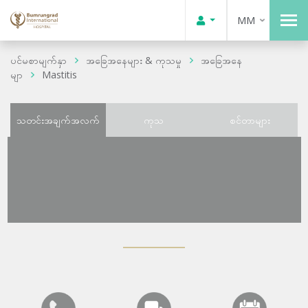
MM
ပင်မစာမျက်နှာ
အခြေအနေများ & ကုသမှု
အခြေအနေ
မျာ
Mastitis
သတင်းအချက်အလက်
ကုသ
စင်တာများ