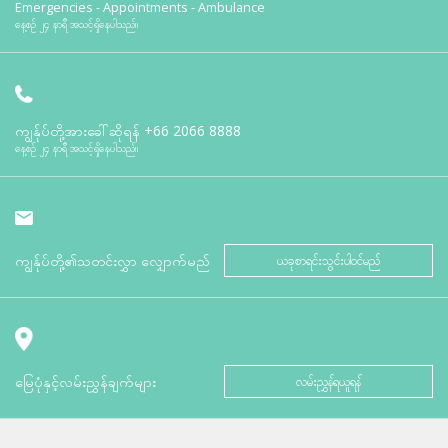
Emergencies - Appointments - Ambulance
နေ့စဉ် ၂၄ နာရီ အသင့်ရှိနေပါသည်။
ကျွန်ုပ်တို့အားခေါ်ဆိုရန်
+66 2066 8888
နေ့စဉ် ၂၄ နာရီ အသင့်ရှိနေပါသည်။
ကျွန်ုပ်တို့၏သတင်းလွှာ လျှောက်မည်
ယခုစာရင်းသွင်းပါဝင်မည်
မြေပုံနှင့်လမ်းညွှန်ချက်များ
လမ်းညွှန်ရယူရန်