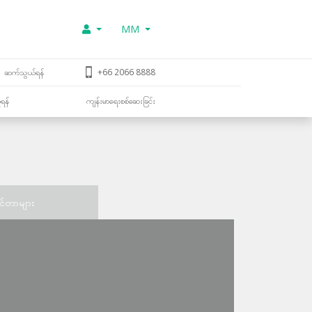
MM
ဆက်သွယ်ရန်
+66 2066 8888
ူရန်
ကျန်းမာရေးစစ်ဆေးခြင်း
င်တာများ