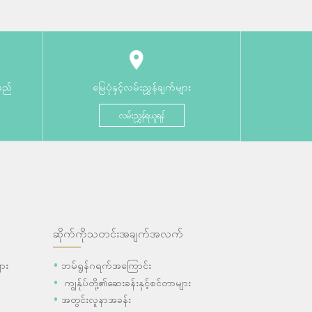
မည်
မြေပုံနှင့်လမ်းညွှန်ချက်များ
လမ်းညွှန်ရယူရန်
ဆိုက်ကိုသတင်းအချက်အလက်
ား
ဘမ်ရွန်ဂရက်အကြောင်း
ကျွန်ုပ်တို့၏ဆေးခန်းနှင့်စင်တာများ
အတွင်းလူနာအခန်း