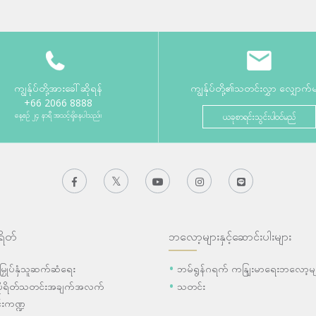
ကျွန်ုပ်တို့အားခေါ်ဆိုရန်
ကျွန်ုပ်တို့၏သတင်းလွှာ လျှောက်
+66 2066 8888
နေ့စဉ် ၂၄ နာရီ အသင့်ရှိနေပါသည်။
ယခုစာရင်းသွင်းပါဝင်မည်
ရိတ်
ဘလော့များနှင့်ဆောင်းပါးများ
ီးမြှုပ်နှံသူဆက်ဆံရေး
ဘမ်ရွန်ဂရက် ကနျြးမာရေးဘလော့မျ
ပိုရိတ်သတင်းအချက်အလက်
သတင်း
းကဏ္ဍ