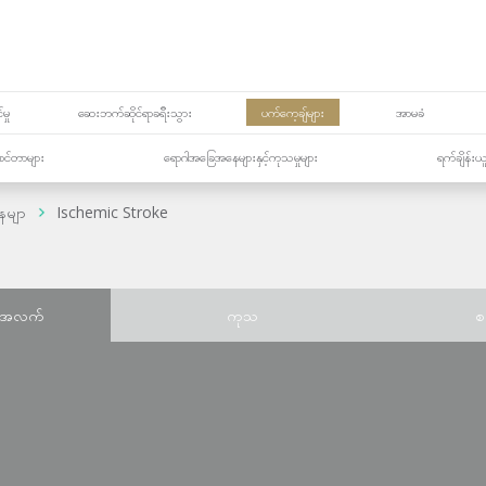
မှု
ဆေးဘက်ဆိုင်ရာခရီးသွား
ပက်ကေ့ချ်များ
အာမခံ
့၏စင်တာများ
ရောဂါအခြေအနေများနှင့်ကုသမှုများ
ရက်ချိန်းယ
ေမျာ
Ischemic Stroke
်အလက်
ကုသ
စ