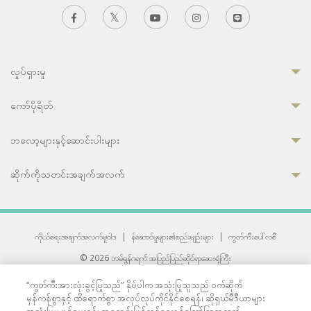
လှုပ်ရှားမှု
ကော်ပိုရိတ်
ဘလော့များနှင့်ဆောင်းပါးများ
ဆိုက်ကိုသတင်းအချက်အလက်
ကိုယ်ရေးအချက်အလက်မူဝါဒ
|
န်ဆောင်မှုများ၏စည်းမျဉ်းများ
|
ကွတ်ကီးပေါ်လစီ
© 2026 ဘမ်ရွန်ဂရက် အပြည်ပြည်ဆိုင်ရာဆေးရုံကြီး
တစ်ဦးကပူးတွဲကော်မရှင်အင်တာနေရှင်နယ် (JCI) အသိအမှတ်ပြုဆေးရုံ
“ကွတ်ကီးအားလုံးခွင့်ပြုသည်” နှိပ်ပါက အသုံးပြုသူသည် ဝက်ဆိုက်
33 Sukhumvit 3, Wattana, Bangkok 10110 Thailand.
မှန်ကန်စွာနှင့် ထိရောက်စွာ အလုပ်လုပ်ကိုင်နိုင်စေရန်၊ ဆိုရှယ်မီဒီယာများ
All rights reserved.