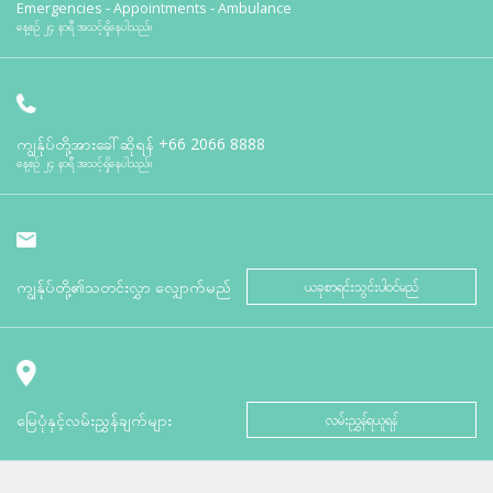
Emergencies - Appointments - Ambulance
နေ့စဉ် ၂၄ နာရီ အသင့်ရှိနေပါသည်။
ကျွန်ုပ်တို့အားခေါ်ဆိုရန်
+66 2066 8888
နေ့စဉ် ၂၄ နာရီ အသင့်ရှိနေပါသည်။
ကျွန်ုပ်တို့၏သတင်းလွှာ လျှောက်မည်
ယခုစာရင်းသွင်းပါဝင်မည်
မြေပုံနှင့်လမ်းညွှန်ချက်များ
လမ်းညွှန်ရယူရန်