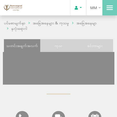
MM
ပင်မစာမျက်နှာ
အခြေအနေများ & ကုသမှု
အခြေအနေမျာ
နှလုံးရောဂါ
သတင်းအချက်အလက်
ကုသ
စင်တာများ