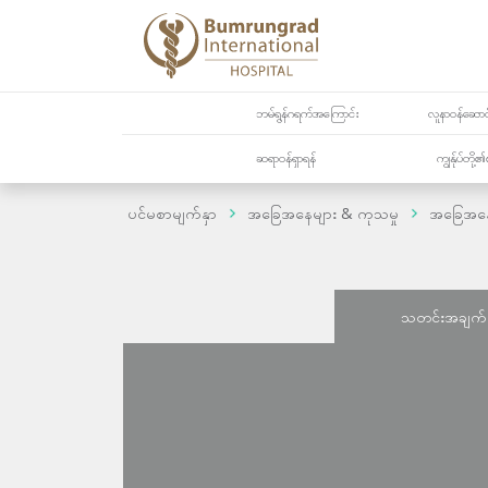
ဘမ်ရွန်ဂရက်အကြောင်း
လူနာဝန်ဆောင်
ဆရာဝန်ရှာရန်
ကျွန်ုပ်တို
ပင်မစာမျက်နှာ
အခြေအနေများ & ကုသမှု
အခြေအန
သတင်းအချက