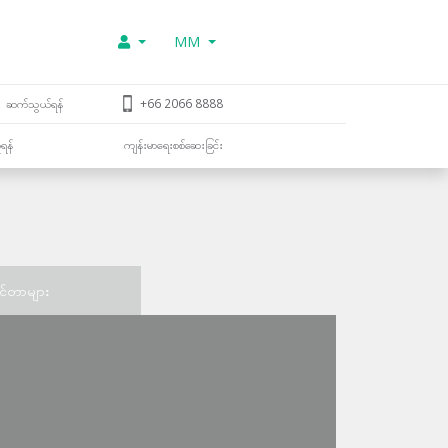
MM
ဆက်သွယ်ရန်
+66 2066 8888
ူရန်
ကျန်းမာရေးစစ်ဆေးခြင်း
င်တာများ