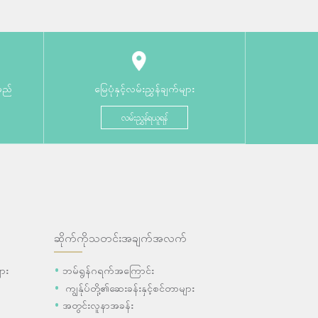
မည်
မြေပုံနှင့်လမ်းညွှန်ချက်များ
လမ်းညွှန်ရယူရန်
ဆိုက်ကိုသတင်းအချက်အလက်
ား
ဘမ်ရွန်ဂရက်အကြောင်း
ကျွန်ုပ်တို့၏ဆေးခန်းနှင့်စင်တာများ
အတွင်းလူနာအခန်း