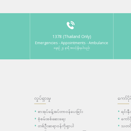
1378 (Thailand Only)
Emergencies - Appointments - Ambulance
နေ့စဉ် ၂၄ နာရီ အသင့်ရှိနေပါသည်။
လှုပ်ရှားမှု
ကော်ပို
စာအုပ်ခန့်အပ်တာဝန်ပေးခြင်း
ရင်းနှ
စုံစမ်းစစ်ဆေးရေး
ကော်
တစ်ဦးဆရာဝန်ကိုရှာပါ
သတင်