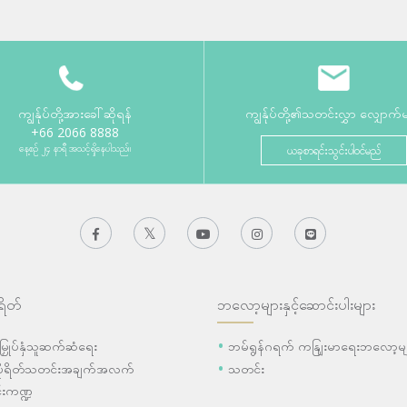
ကျွန်ုပ်တို့အားခေါ်ဆိုရန်
ကျွန်ုပ်တို့၏သတင်းလွှာ လျှောက်
+66 2066 8888
နေ့စဉ် ၂၄ နာရီ အသင့်ရှိနေပါသည်။
ယခုစာရင်းသွင်းပါဝင်မည်
ရိတ်
ဘလော့များနှင့်ဆောင်းပါးများ
ီးမြှုပ်နှံသူဆက်ဆံရေး
ဘမ်ရွန်ဂရက် ကနျြးမာရေးဘလော့မျ
ပိုရိတ်သတင်းအချက်အလက်
သတင်း
းကဏ္ဍ