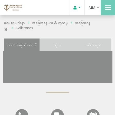
MM
ပင်မစာမျက်နှာ
အခြေအနေများ & ကုသမှု
အခြေအနေ
မျာ
Gallstones
သတင်းအချက်အလက်
ကုသ
စင်တာများ