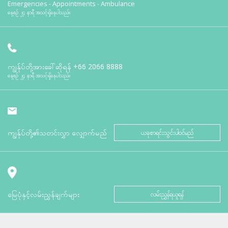
Emergencies - Appointments - Ambulance
နေ့စဉ် ၂၄ နာရီ အသင့်ရှိနေပါသည်။
ကျွန်ုပ်တို့အားခေါ်ဆိုရန်
+66 2066 8888
နေ့စဉ် ၂၄ နာရီ အသင့်ရှိနေပါသည်။
ကျွန်ုပ်တို့၏သတင်းလွှာ လျှောက်မည်
ယခုစာရင်းသွင်းပါဝင်မည်
မြေပုံနှင့်လမ်းညွှန်ချက်များ
လမ်းညွှန်ရယူရန်