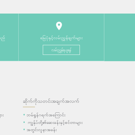
မည်
မြေပုံနှင့်လမ်းညွှန်ချက်များ
လမ်းညွှန်ရယူရန်
ဆိုက်ကိုသတင်းအချက်အလက်
ား
ဘမ်ရွန်ဂရက်အကြောင်း
ကျွန်ုပ်တို့၏ဆေးခန်းနှင့်စင်တာများ
အတွင်းလူနာအခန်း