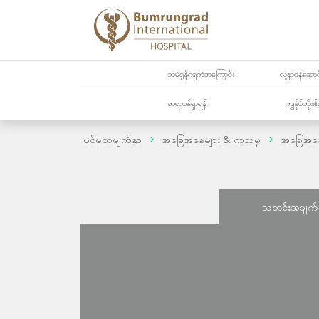
ဘမ်ရွန်ဂရက်အကြောင်း
လူနာဝန်ဆောင်
ဆရာဝန်ရှာရန်
ကျွန်ုပ်တို
ပင်မစာမျက်နှာ
အခြေအနေများ & ကုသမှု
အခြေအန
သတင်းအချက