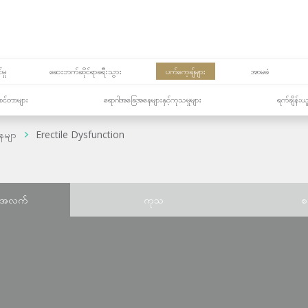
မှု
ဆေးဘက်ဆိုင်ရာခရီးသွား
ပက်ကေ့ချ်များ
အာမခံ
့၏စင်တာများ
ရောဂါအခြေအနေများနှင့်ကုသမှုများ
ရက်ချိန်းယ
ေမျာ
Erectile Dysfunction
်အလက်
ကုသ
စ