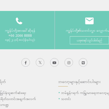
ကျွန်ုပ်တို့အားခေါ်ဆိုရန်
ကျွန်ုပ်တို့၏သတင်းလွှာ လျှောက်
+66 2066 8888
နေ့စဉ် ၂၄ နာရီ အသင့်ရှိနေပါသည်။
ယခုစာရင်းသွင်းပါဝင်မည်
ရိတ်
ဘလော့များနှင့်ဆောင်းပါးများ
ီးမြှုပ်နှံသူဆက်ဆံရေး
ဘမ်ရွန်ဂရက် ကနျြးမာရေးဘလော့မျ
ပိုရိတ်သတင်းအချက်အလက်
သတင်း
းကဏ္ဍ