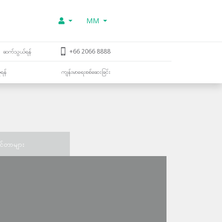
MM
ဆက်သွယ်ရန်
+66 2066 8888
ူရန်
ကျန်းမာရေးစစ်ဆေးခြင်း
င်တာများ