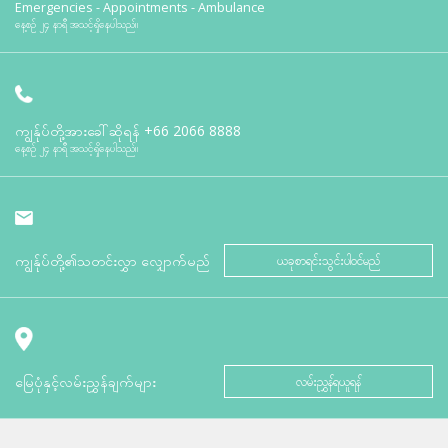
Emergencies - Appointments - Ambulance
နေ့စဉ် ၂၄ နာရီ အသင့်ရှိနေပါသည်။
ကျွန်ုပ်တို့အားခေါ်ဆိုရန်
+66 2066 8888
နေ့စဉ် ၂၄ နာရီ အသင့်ရှိနေပါသည်။
ကျွန်ုပ်တို့၏သတင်းလွှာ လျှောက်မည်
ယခုစာရင်းသွင်းပါဝင်မည်
မြေပုံနှင့်လမ်းညွှန်ချက်များ
လမ်းညွှန်ရယူရန်