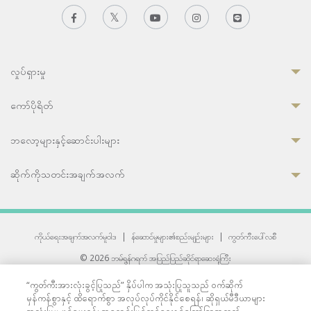
လှုပ်ရှားမှု
ကော်ပိုရိတ်
ဘလော့များနှင့်ဆောင်းပါးများ
ဆိုက်ကိုသတင်းအချက်အလက်
ကိုယ်ရေးအချက်အလက်မူဝါဒ
|
န်ဆောင်မှုများ၏စည်းမျဉ်းများ
|
ကွတ်ကီးပေါ်လစီ
© 2026 ဘမ်ရွန်ဂရက် အပြည်ပြည်ဆိုင်ရာဆေးရုံကြီး
တစ်ဦးကပူးတွဲကော်မရှင်အင်တာနေရှင်နယ် (JCI) အသိအမှတ်ပြုဆေးရုံ
“ကွတ်ကီးအားလုံးခွင့်ပြုသည်” နှိပ်ပါက အသုံးပြုသူသည် ဝက်ဆိုက်
33 Sukhumvit 3, Wattana, Bangkok 10110 Thailand.
မှန်ကန်စွာနှင့် ထိရောက်စွာ အလုပ်လုပ်ကိုင်နိုင်စေရန်၊ ဆိုရှယ်မီဒီယာများ
All rights reserved.