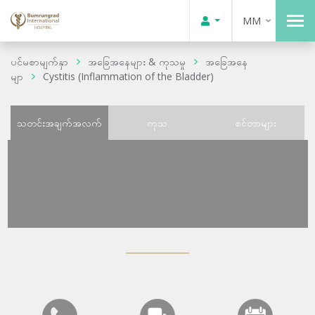
MM
ပင်မစာမျက်နှာ
အခြေအနေများ & ကုသမှု
အခြေအနေ
မျာ
Cystitis (Inflammation of the Bladder)
သတင်းအချက်အလက်
ကုသ
စင်တာများ