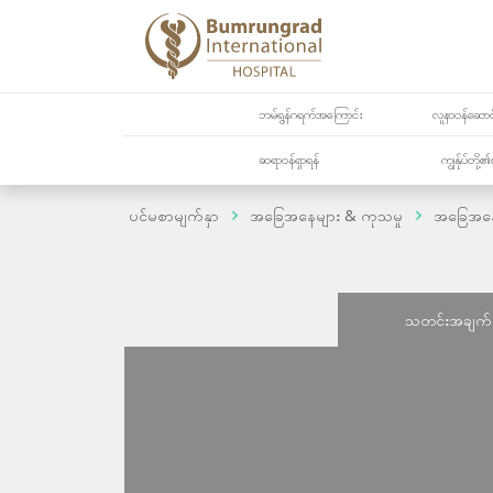
ဘမ်ရွန်ဂရက်အကြောင်း
လူနာဝန်ဆောင်
ဆရာဝန်ရှာရန်
ကျွန်ုပ်တို
ပင်မစာမျက်နှာ
အခြေအနေများ & ကုသမှု
အခြေအန
သတင်းအချက