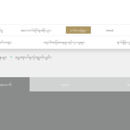
မှု
ဆေးဘက်ဆိုင်ရာခရီးသွား
ပက်ကေ့ချ်များ
အာမခံ
့၏စင်တာများ
ရောဂါအခြေအနေများနှင့်ကုသမှုများ
ရက်ချိန်းယ
ေမျာ
မွေးရာပါနှလုံးချွတ်ယွင်း
်အလက်
ကုသ
စ