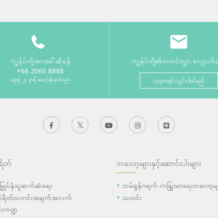
ကျွန်ုပ်တို့အားခေါ်ဆိုရန်
ကျွန်ုပ်တို့၏သတင်းလွှာ လျှောက်
+66 2066 8888
နေ့စဉ် ၂၄ နာရီ အသင့်ရှိနေပါသည်။
ယခုစာရင်းသွင်းပါဝင်မည်
ရိတ်
ဘလော့များနှင့်ဆောင်းပါးများ
ီးမြှုပ်နှံသူဆက်ဆံရေး
ဘမ်ရွန်ဂရက် ကနျြးမာရေးဘလော့မျ
ပိုရိတ်သတင်းအချက်အလက်
သတင်း
းကဏ္ဍ