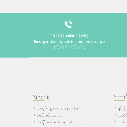
1378 (Thailand Only)
Emergencies - Appointments - Ambulance
နေ့စဉ် ၂၄ နာရီ အသင့်ရှိနေပါသည်။
လှုပ်ရှားမှု
ကော်ပို
စာအုပ်ခန့်အပ်တာဝန်ပေးခြင်း
ရင်းနှ
စုံစမ်းစစ်ဆေးရေး
ကော်
တစ်ဦးဆရာဝန်ကိုရှာပါ
သတင်