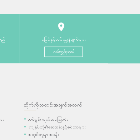
မည်
မြေပုံနှင့်လမ်းညွှန်ချက်များ
လမ်းညွှန်ရယူရန်
ဆိုက်ကိုသတင်းအချက်အလက်
ား
ဘမ်ရွန်ဂရက်အကြောင်း
ကျွန်ုပ်တို့၏ဆေးခန်းနှင့်စင်တာများ
အတွင်းလူနာအခန်း