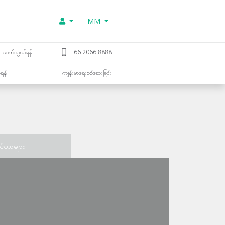
MM
ဆက်သွယ်ရန်
+66 2066 8888
ူရန်
ကျန်းမာရေးစစ်ဆေးခြင်း
င်တာများ