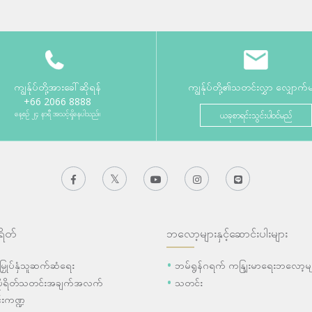
ကျွန်ုပ်တို့အားခေါ်ဆိုရန်
ကျွန်ုပ်တို့၏သတင်းလွှာ လျှောက်
+66 2066 8888
နေ့စဉ် ၂၄ နာရီ အသင့်ရှိနေပါသည်။
ယခုစာရင်းသွင်းပါဝင်မည်
ရိတ်
ဘလော့များနှင့်ဆောင်းပါးများ
ီးမြှုပ်နှံသူဆက်ဆံရေး
ဘမ်ရွန်ဂရက် ကနျြးမာရေးဘလော့မျ
ပိုရိတ်သတင်းအချက်အလက်
သတင်း
းကဏ္ဍ