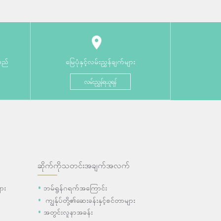
မည်
မြေပုံနှင့်လမ်းညွှန်ချက်များ
လမ်းညွှန်ရယူရန်
ဆိုက်ကိုသတင်းအချက်အလက်
ား
ဘမ်ရွန်ဂရက်အကြောင်း
ကျွန်ုပ်တို့၏ဆေးခန်းနှင့်စင်တာများ
အတွင်းလူနာအခန်း