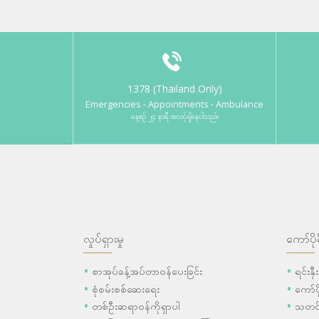
1378 (Thailand Only)
Emergencies - Appointments - Ambulance
နေ့စဉ် ၂၄ နာရီ အသင့်ရှိနေပါသည်။
လှုပ်ရှားမှု
ကော်ပို
စာအုပ်ခန့်အပ်တာဝန်ပေးခြင်း
ရင်းနှ
စုံစမ်းစစ်ဆေးရေး
ကော်
တစ်ဦးဆရာဝန်ကိုရှာပါ
သတင်