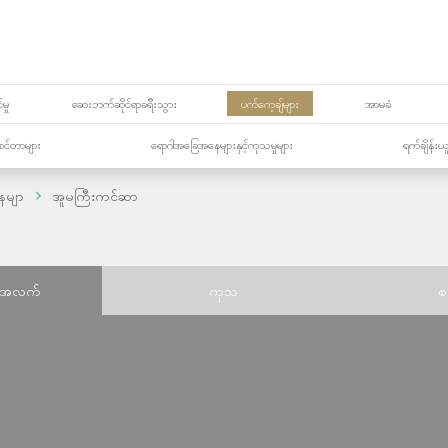
မှု
ဆေးဘက်ဆိုင်ရာခရီးသွား
ပက်ကေ့ချ်များ
အာမခံ
့၏စင်တာများ
ရောဂါအခြေအနေများနှင့်ကုသမှုများ
ရက်ချိန်းယ
ေမျာ
အူမကြီးကင်ဆာ
်အလက်
ကုသ
စ