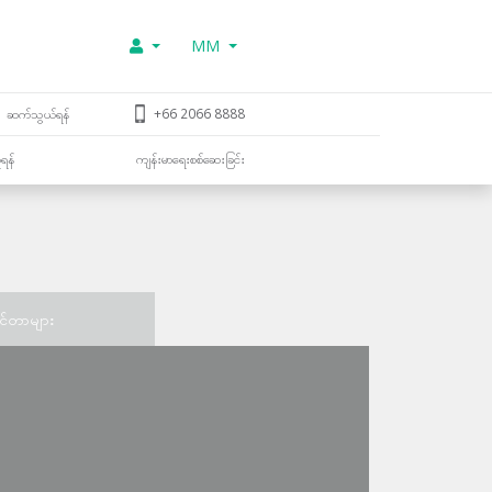
MM
ဆက်သွယ်ရန်
+66 2066 8888
ူရန်
ကျန်းမာရေးစစ်ဆေးခြင်း
င်တာများ