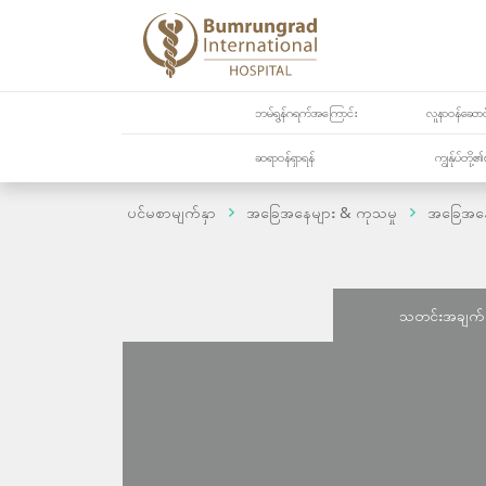
ဘမ်ရွန်ဂရက်အကြောင်း
လူနာဝန်ဆောင်
ဆရာဝန်ရှာရန်
ကျွန်ုပ်တို
ပင်မစာမျက်နှာ
အခြေအနေများ & ကုသမှု
အခြေအန
သတင်းအချက