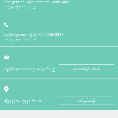
Emergencies - Appointments - Ambulance
နေ့စဉ် ၂၄ နာရီ အသင့်ရှိနေပါသည်။
ကျွန်ုပ်တို့အားခေါ်ဆိုရန်
+66 2066 8888
နေ့စဉ် ၂၄ နာရီ အသင့်ရှိနေပါသည်။
ကျွန်ုပ်တို့၏သတင်းလွှာ လျှောက်မည်
ယခုစာရင်းသွင်းပါဝင်မည်
မြေပုံနှင့်လမ်းညွှန်ချက်များ
လမ်းညွှန်ရယူရန်