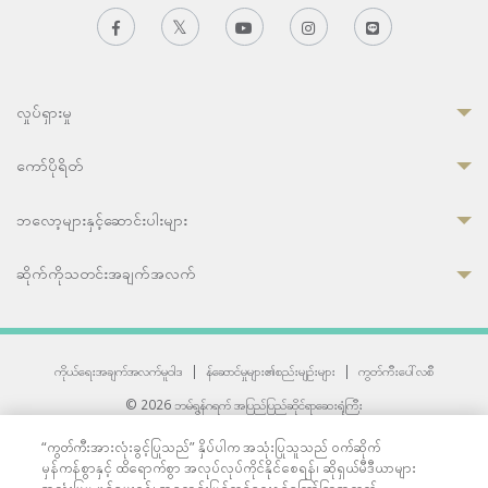
လှုပ်ရှားမှု
ကော်ပိုရိတ်
ဘလော့များနှင့်ဆောင်းပါးများ
ဆိုက်ကိုသတင်းအချက်အလက်
ကိုယ်ရေးအချက်အလက်မူဝါဒ
|
န်ဆောင်မှုများ၏စည်းမျဉ်းများ
|
ကွတ်ကီးပေါ်လစီ
© 2026 ဘမ်ရွန်ဂရက် အပြည်ပြည်ဆိုင်ရာဆေးရုံကြီး
တစ်ဦးကပူးတွဲကော်မရှင်အင်တာနေရှင်နယ် (JCI) အသိအမှတ်ပြုဆေးရုံ
“ကွတ်ကီးအားလုံးခွင့်ပြုသည်” နှိပ်ပါက အသုံးပြုသူသည် ဝက်ဆိုက်
33 Sukhumvit 3, Wattana, Bangkok 10110 Thailand.
မှန်ကန်စွာနှင့် ထိရောက်စွာ အလုပ်လုပ်ကိုင်နိုင်စေရန်၊ ဆိုရှယ်မီဒီယာများ
All rights reserved.