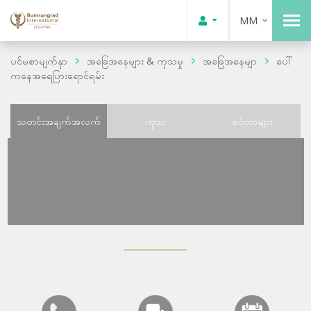
MM
ပင်မစာမျက်နှာ
အခြေအနေများ & ကုသမှု
အခြေအနေမျာ
ပေါ်
ကနေအရေပြားရောင်ရမ်း
သတင်းအချက်အလက်
ကုသ
စင်တာများ