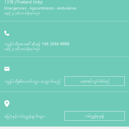
1378 (Thailand Only)
Emergencies - Appointments - Ambulance
နေ့စဉ် ၂၄ နာရီ အသင့်ရှိနေပါသည်။
ကျွန်ုပ်တို့အားခေါ်ဆိုရန်
+66 2066 8888
နေ့စဉ် ၂၄ နာရီ အသင့်ရှိနေပါသည်။
ကျွန်ုပ်တို့၏သတင်းလွှာ လျှောက်မည်
ယခုစာရင်းသွင်းပါဝင်မည်
မြေပုံနှင့်လမ်းညွှန်ချက်များ
လမ်းညွှန်ရယူရန်