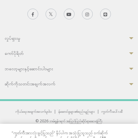
လှုပ်ရှားမှု
ကော်ပိုရိတ်
ဘလော့များနှင့်ဆောင်းပါးများ
ဆိုက်ကိုသတင်းအချက်အလက်
ကိုယ်ရေးအချက်အလက်မူဝါဒ
|
န်ဆောင်မှုများ၏စည်းမျဉ်းများ
|
ကွတ်ကီးပေါ်လစီ
© 2026 ဘမ်ရွန်ဂရက် အပြည်ပြည်ဆိုင်ရာဆေးရုံကြီး
တစ်ဦးကပူးတွဲကော်မရှင်အင်တာနေရှင်နယ် (JCI) အသိအမှတ်ပြုဆေးရုံ
“ကွတ်ကီးအားလုံးခွင့်ပြုသည်” နှိပ်ပါက အသုံးပြုသူသည် ဝက်ဆိုက်
33 Sukhumvit 3, Wattana, Bangkok 10110 Thailand.