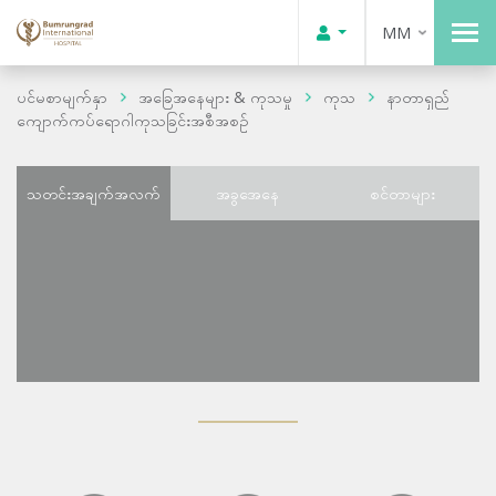
MM
ပင်မစာမျက်နှာ
အခြေအနေများ & ကုသမှု
ကုသ
နာတာရှည်
ကျောက်ကပ်ရောဂါကုသခြင်းအစီအစဉ်
သတင်းအချက်အလက်
အခွအေနေ
စင်တာများ