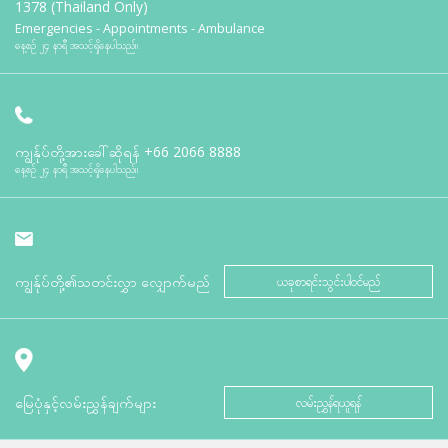
1378 (Thailand Only)
Emergencies - Appointments - Ambulance
နေ့စဉ် ၂၄ နာရီ အသင့်ရှိနေပါသည်။
ကျွန်ုပ်တို့အားခေါ်ဆိုရန်
+66 2066 8888
နေ့စဉ် ၂၄ နာရီ အသင့်ရှိနေပါသည်။
ကျွန်ုပ်တို့၏သတင်းလွှာ လျှောက်မည်
ယခုစာရင်းသွင်းပါဝင်မည်
မြေပုံနှင့်လမ်းညွှန်ချက်များ
လမ်းညွှန်ရယူရန်