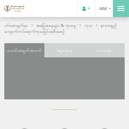
MM
ပင်မစာမျက်နှာ
အခြေအနေများ & ကုသမှု
ကုသ
နာတာရှည်
ကျောက်ကပ်ရောဂါကုသခြင်းအစီအစဉ်
သတင်းအချက်အလက်
အခွအေနေ
စင်တာများ