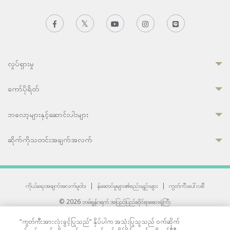
လှုပ်ရှားမှု
ကော်ပိုရိတ်
ဘလော့များနှင့်ဆောင်းပါးများ
ဆိုက်ကိုသတင်းအချက်အလက်
ကိုယ်ရေးအချက်အလက်မူဝါဒ
|
န်ဆောင်မှုများ၏စည်းမျဉ်းများ
|
ကွတ်ကီးပေါ်လစီ
© 2026 ဘမ်ရွန်ဂရက် အပြည်ပြည်ဆိုင်ရာဆေးရုံကြီး
တစ်ဦးကပူးတွဲကော်မရှင်အင်တာနေရှင်နယ် (JCI) အသိအမှတ်ပြုဆေးရုံ
“ကွတ်ကီးအားလုံးခွင့်ပြုသည်” နှိပ်ပါက အသုံးပြုသူသည် ဝက်ဆိုက်
33 Sukhumvit 3, Wattana, Bangkok 10110 Thailand.