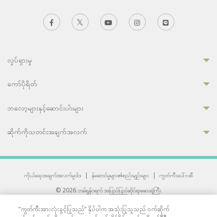
လှုပ်ရှားမှု
ကော်ပိုရိတ်
ဘလော့များနှင့်ဆောင်းပါးများ
ဆိုက်ကိုသတင်းအချက်အလက်
ကိုယ်ရေးအချက်အလက်မူဝါဒ
|
န်ဆောင်မှုများ၏စည်းမျဉ်းများ
|
ကွတ်ကီးပေါ်လစီ
© 2026 ဘမ်ရွန်ဂရက် အပြည်ပြည်ဆိုင်ရာဆေးရုံကြီး
တစ်ဦးကပူးတွဲကော်မရှင်အင်တာနေရှင်နယ် (JCI) အသိအမှတ်ပြုဆေးရုံ
“ကွတ်ကီးအားလုံးခွင့်ပြုသည်” နှိပ်ပါက အသုံးပြုသူသည် ဝက်ဆိုက်
33 Sukhumvit 3, Wattana, Bangkok 10110 Thailand.