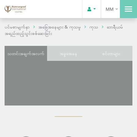
MM
ပင်မစာမျက်နှာ
အခြေအနေများ & ကုသမှု
ကုသ
ဘေရီယမ်
အရည်ထည့်သွင်းစစ်ဆေးခြင်း
သတင်းအချက်အလက်
အခွအေနေ
စင်တာများ