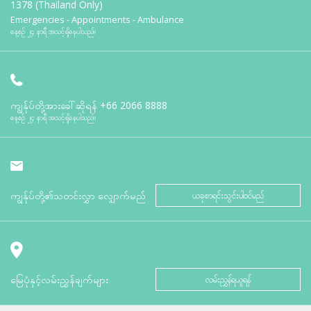
1378 (Thailand Only)
Emergencies - Appointments - Ambulance
နေ့စဉ် ၂၄ နာရီ အသင့်ရှိနေပါသည်။
ကျွန်ုပ်တို့အားခေါ်ဆိုရန်
+66 2066 8888
နေ့စဉ် ၂၄ နာရီ အသင့်ရှိနေပါသည်။
ကျွန်ုပ်တို့၏သတင်းလွှာ လျှောက်မည်
ယခုစာရင်းသွင်းပါဝင်မည်
မြေပုံနှင့်လမ်းညွှန်ချက်များ
လမ်းညွှန်ရယူရန်