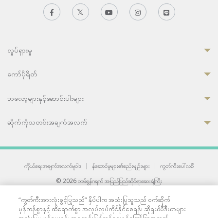
လှုပ်ရှားမှု
ကော်ပိုရိတ်
ဘလော့များနှင့်ဆောင်းပါးများ
ဆိုက်ကိုသတင်းအချက်အလက်
ကိုယ်ရေးအချက်အလက်မူဝါဒ
|
န်ဆောင်မှုများ၏စည်းမျဉ်းများ
|
ကွတ်ကီးပေါ်လစီ
© 2026 ဘမ်ရွန်ဂရက် အပြည်ပြည်ဆိုင်ရာဆေးရုံကြီး
တစ်ဦးကပူးတွဲကော်မရှင်အင်တာနေရှင်နယ် (JCI) အသိအမှတ်ပြုဆေးရုံ
“ကွတ်ကီးအားလုံးခွင့်ပြုသည်” နှိပ်ပါက အသုံးပြုသူသည် ဝက်ဆိုက်
33 Sukhumvit 3, Wattana, Bangkok 10110 Thailand.
မှန်ကန်စွာနှင့် ထိရောက်စွာ အလုပ်လုပ်ကိုင်နိုင်စေရန်၊ ဆိုရှယ်မီဒီယာများ
All rights reserved.