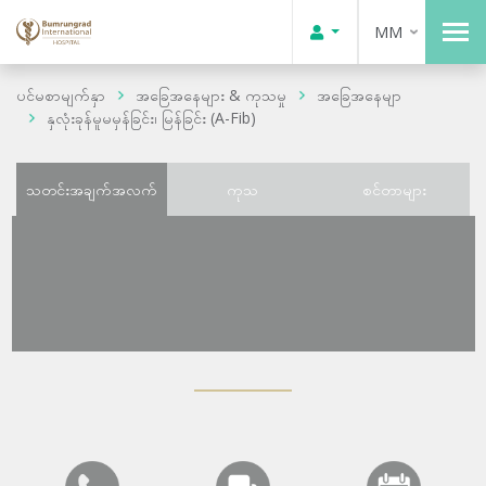
MM
ပင်မစာမျက်နှာ
အခြေအနေများ & ကုသမှု
အခြေအနေမျာ
နှလုံးခုန်မူမမှန်ခြင်း၊ မြန်ခြင်း (A-Fib)
သတင်းအချက်အလက်
ကုသ
စင်တာများ