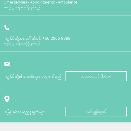
Emergencies - Appointments - Ambulance
နေ့စဉ် ၂၄ နာရီ အသင့်ရှိနေပါသည်။
ကျွန်ုပ်တို့အားခေါ်ဆိုရန်
+66 2066 8888
နေ့စဉ် ၂၄ နာရီ အသင့်ရှိနေပါသည်။
ကျွန်ုပ်တို့၏သတင်းလွှာ လျှောက်မည်
ယခုစာရင်းသွင်းပါဝင်မည်
မြေပုံနှင့်လမ်းညွှန်ချက်များ
လမ်းညွှန်ရယူရန်