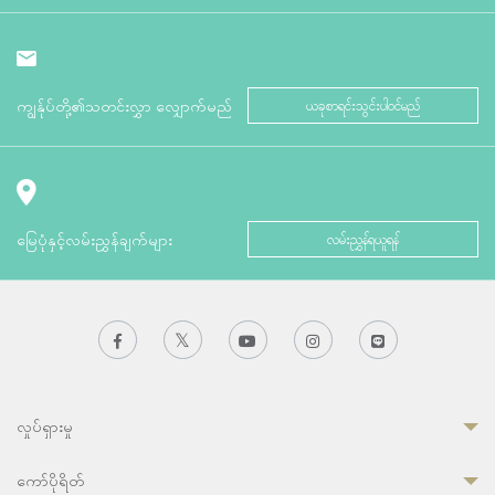
ကျွန်ုပ်တို့၏သတင်းလွှာ လျှောက်မည်
ယခုစာရင်းသွင်းပါဝင်မည်
မြေပုံနှင့်လမ်းညွှန်ချက်များ
လမ်းညွှန်ရယူရန်
လှုပ်ရှားမှု
ကော်ပိုရိတ်