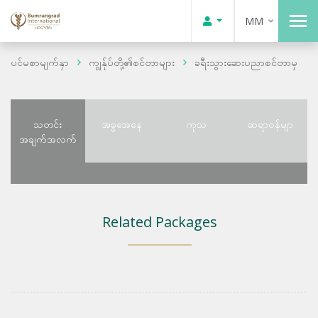
MM
ပင်မစာမျက်နှာ
ကျွန်ုပ်တို့၏စင်တာများ
ခရီးသွားဆေးပညာစင်တာမှ
သတင်း
အခွအေနေ
ကုသ
ဆရာဝန်မျာ
အချက်အလက်
Related Packages