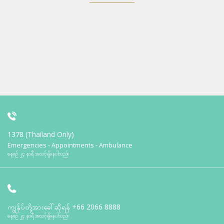
1378 (Thailand Only)
Emergencies - Appointments - Ambulance
နေ့စဉ် ၂၄ နာရီ အသင့်ရှိနေပါသည်။
ကျွန်ုပ်တို့အားခေါ်ဆိုရန်
+66 2066 8888
နေ့စဉ် ၂၄ နာရီ အသင့်ရှိနေပါသည်။