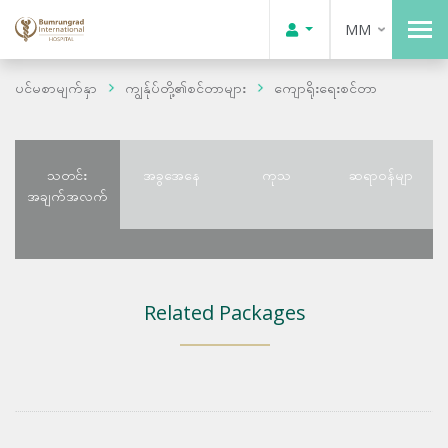
MM
ပင်မစာမျက်နှာ
ကျွန်ုပ်တို့၏စင်တာများ
ကျောရိုးရေးစင်တာ
သတင်း
အခွအေနေ
ကုသ
ဆရာဝန်မျာ
အချက်အလက်
Related Packages