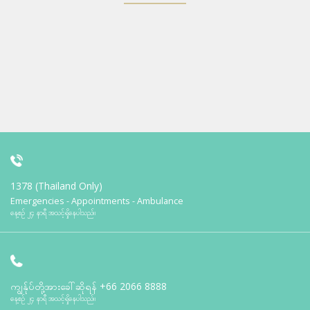
1378 (Thailand Only)
Emergencies - Appointments - Ambulance
နေ့စဉ် ၂၄ နာရီ အသင့်ရှိနေပါသည်။
ကျွန်ုပ်တို့အားခေါ်ဆိုရန်
+66 2066 8888
နေ့စဉ် ၂၄ နာရီ အသင့်ရှိနေပါသည်။