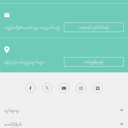
ကျွန်ုပ်တို့၏သတင်းလွှာ လျှောက်မည်
ယခုစာရင်းသွင်းပါဝင်မည်
မြေပုံနှင့်လမ်းညွှန်ချက်များ
လမ်းညွှန်ရယူရန်
လှုပ်ရှားမှု
ကော်ပိုရိတ်