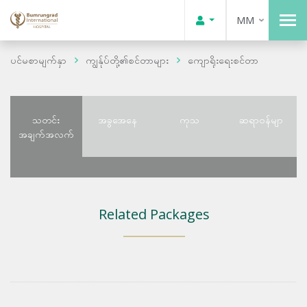
MM
ပင်မစာမျက်နှာ
ကျွန်ုပ်တို့၏စင်တာများ
ကျောရိုးရေးစင်တာ
သတင်း
အခွအေနေ
ကုသ
ဆရာဝန်မျာ
အချက်အလက်
Related Packages