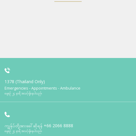
1378 (Thailand Only)
Emergencies - Appointments - Ambulance
နေ့စဉ် ၂၄ နာရီ အသင့်ရှိနေပါသည်။
ကျွန်ုပ်တို့အားခေါ်ဆိုရန်
+66 2066 8888
နေ့စဉ် ၂၄ နာရီ အသင့်ရှိနေပါသည်။