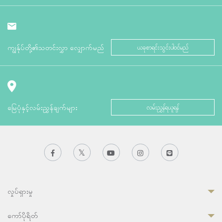
ကျွန်ုပ်တို့၏သတင်းလွှာ လျှောက်မည်
ယခုစာရင်းသွင်းပါဝင်မည်
မြေပုံနှင့်လမ်းညွှန်ချက်များ
လမ်းညွှန်ရယူရန်
လှုပ်ရှားမှု
ကော်ပိုရိတ်