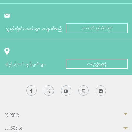
ကျွန်ုပ်တို့၏သတင်းလွှာ လျှောက်မည်
ယခုစာရင်းသွင်းပါဝင်မည်
မြေပုံနှင့်လမ်းညွှန်ချက်များ
လမ်းညွှန်ရယူရန်
လှုပ်ရှားမှု
ကော်ပိုရိတ်