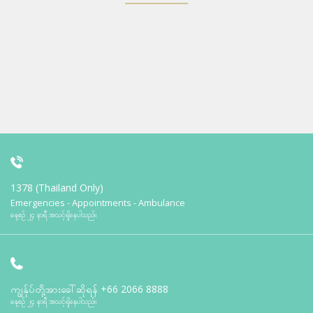
1378 (Thailand Only)
Emergencies - Appointments - Ambulance
နေ့စဉ် ၂၄ နာရီ အသင့်ရှိနေပါသည်။
ကျွန်ုပ်တို့အားခေါ်ဆိုရန်
+66 2066 8888
နေ့စဉ် ၂၄ နာရီ အသင့်ရှိနေပါသည်။