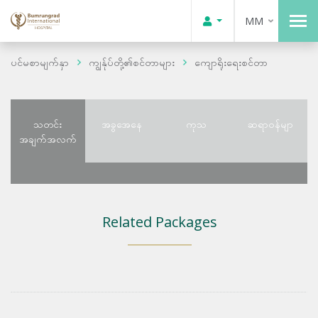
MM
ပင်မစာမျက်နှာ
ကျွန်ုပ်တို့၏စင်တာများ
ကျောရိုးရေးစင်တာ
သတင်း
အခွအေနေ
ကုသ
ဆရာဝန်မျာ
အချက်အလက်
Related Packages