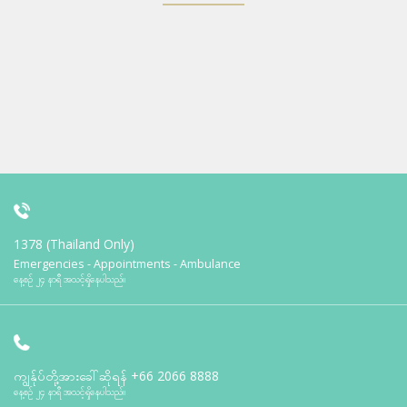
1378 (Thailand Only)
Emergencies - Appointments - Ambulance
နေ့စဉ် ၂၄ နာရီ အသင့်ရှိနေပါသည်။
ကျွန်ုပ်တို့အားခေါ်ဆိုရန်
+66 2066 8888
နေ့စဉ် ၂၄ နာရီ အသင့်ရှိနေပါသည်။