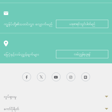
ကျွန်ုပ်တို့၏သတင်းလွှာ လျှောက်မည်
ယခုစာရင်းသွင်းပါဝင်မည်
မြေပုံနှင့်လမ်းညွှန်ချက်များ
လမ်းညွှန်ရယူရန်
လှုပ်ရှားမှု
ကော်ပိုရိတ်