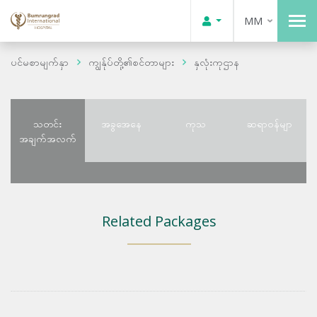
MM
ပင်မစာမျက်နှာ
ကျွန်ုပ်တို့၏စင်တာများ
နှလုံးကုဌာန
သတင်း
အခွအေနေ
ကုသ
ဆရာဝန်မျာ
အချက်အလက်
Related Packages