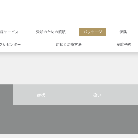
者様サービス
受診のための渡航
パッケージ
保険
ク& センター
症状と治療方法
受診予約
症状
扱い