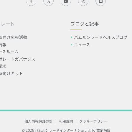
ポレート
ブログと記事
家向け広報活動
バムルンラードヘルスブログ
情報
ニュース
ースルーム
ポレートガバナンス
請求
家向けキット
個人情報保護方針
|
利用規約
|
クッキーポリシー
© 2026 バムルンラードインターナショナル
JCI認定病院