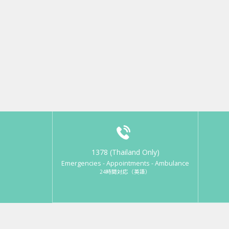
1378 (Thailand Only)
Emergencies - Appointments - Ambulance
24時間対応（英語）