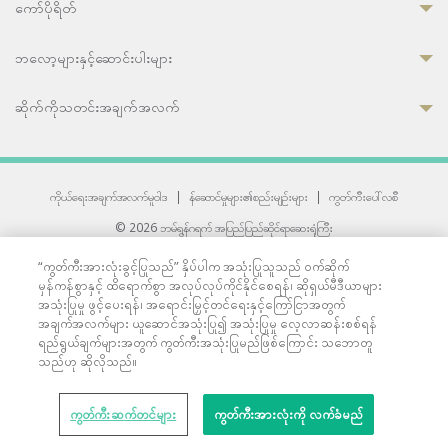
ကော်ပိုရိတ်
ဘလော့များနှင့်ဆောင်းပါးများ
ဆိုက်ကိုသတင်းအချက်အလက်
ကိုယ်ရေးအချက်အလက်မူဝါဒ
|
န်ဆောင်မှုများ၏စည်းမျဉ်းများ
|
ကွတ်ကီးပေါ်လစီ
© 2026 ဘမ်ရွန်ဂရက် အပြည်ပြည်ဆိုင်ရာဆေးရုံကြီး
တစ်ဦးကပူးတွဲကော်မရှင်အင်တာနေရှင်နယ် (JCI) အသိအမှတ်ပြုဆေးရုံ
“ကွတ်ကီးအားလုံးခွင့်ပြုသည်” နှိပ်ပါက အသုံးပြုသူသည် ဝက်ဆိုက်
33 Sukhumvit 3, Wattana, Bangkok 10110 Thailand.
မှန်ကန်စွာနှင့် ထိရောက်စွာ အလုပ်လုပ်ကိုင်နိုင်စေရန်၊ ဆိုရှယ်မီဒီယာများ
All rights reserved.
အသုံးပြုမှု ဖွင့်ပေးရန်၊ အရောင်းမြှင့်တင်ရေးနှင့်ကြော်ငြာအတွက်
အချက်အလက်များ ယူဆောင်အသုံးပြု၍ အသုံးပြုမှု လေ့လာဆန်းစစ်ရန်
ရည်ရွယ်ချက်များအတွက် ကွတ်ကီးအသုံးပြုမည်ဖြစ်ကြောင်း သဘောတူ
သည်ဟု ဆိုလိုသည်။
ကွတ်ကီးဆက်တင်များ
ကွတ်ကီးအားလုံးကို လက်ခံမည်