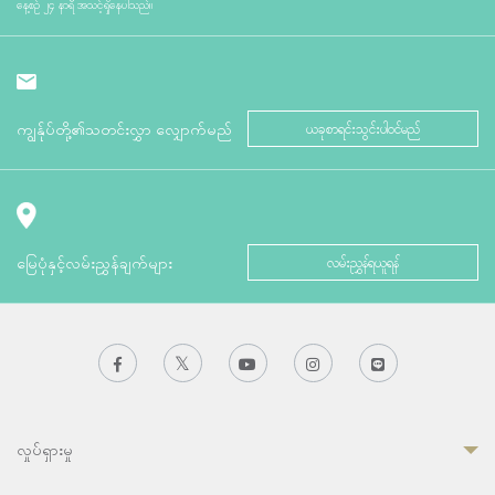
နေ့စဉ် ၂၄ နာရီ အသင့်ရှိနေပါသည်။
ကျွန်ုပ်တို့၏သတင်းလွှာ လျှောက်မည်
ယခုစာရင်းသွင်းပါဝင်မည်
မြေပုံနှင့်လမ်းညွှန်ချက်များ
လမ်းညွှန်ရယူရန်
လှုပ်ရှားမှု