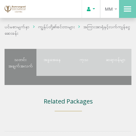
MM
ပင်မစာမျက်နှာ
ကျွန်ုပ်တို့၏စင်တာများ
အကြားအာရုံနှင့်လက်ကျန်ငွေ
ဆေးခန်း
သတင်း
အခွအေနေ
ကုသ
ဆရာဝန်မျာ
အချက်အလက်
Related Packages