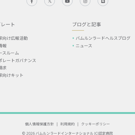
ポレート
ブログと記事
家向け広報活動
バムルンラードヘルスブログ
情報
ニュース
ースルーム
ポレートガバナンス
請求
家向けキット
個人情報保護方針
|
利用規約
|
クッキーポリシー
© 2026 バムルンラードインターナショナル
JCI認定病院