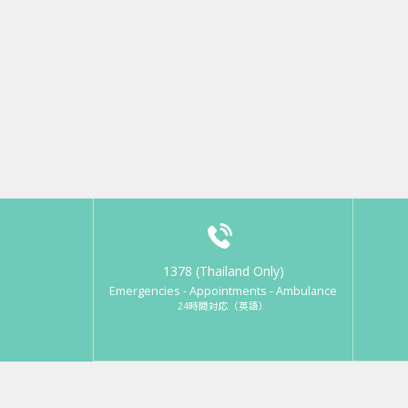
1378 (Thailand Only)
Emergencies - Appointments - Ambulance
24時間対応（英語）