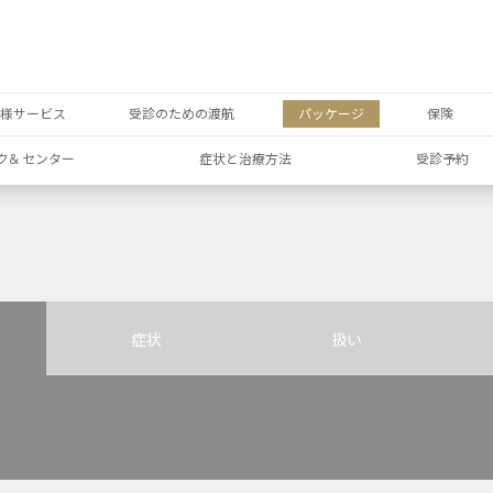
者様サービス
受診のための渡航
パッケージ
保険
ク& センター
症状と治療方法
受診予約
症状
扱い