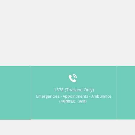
1378 (Thailand Only)
Emergencies - Appointments - Ambulance
24時間対応（英語）