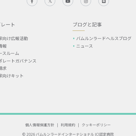
ポレート
ブログと記事
家向け広報活動
バムルンラードヘルスブログ
情報
ニュース
ースルーム
ポレートガバナンス
請求
家向けキット
個人情報保護方針
|
利用規約
|
クッキーポリシー
© 2026 バムルンラードインターナショナル
JCI認定病院