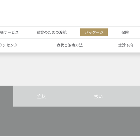
者様サービス
受診のための渡航
パッケージ
保険
ク& センター
症状と治療方法
受診予約
症状
扱い