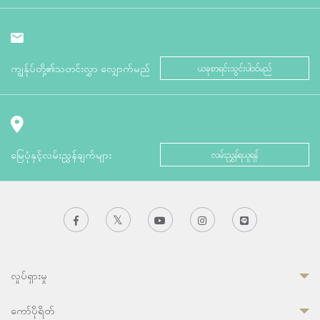
ကျွန်ုပ်တို့၏သတင်းလွှာ လျှောက်မည်
ယခုစာရင်းသွင်းပါဝင်မည်
မြေပုံနှင့်လမ်းညွှန်ချက်များ
လမ်းညွှန်ရယူရန်
လှုပ်ရှားမှု
ကော်ပိုရိတ်