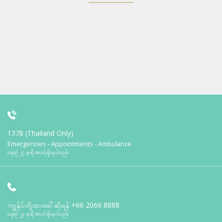
1378 (Thailand Only)
Emergencies - Appointments - Ambulance
နေ့စဉ် ၂၄ နာရီ အသင့်ရှိနေပါသည်။
ကျွန်ုပ်တို့အားခေါ်ဆိုရန်
+66 2066 8888
နေ့စဉ် ၂၄ နာရီ အသင့်ရှိနေပါသည်။