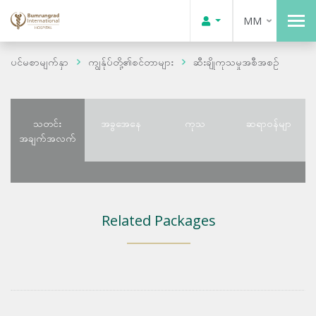
MM
ပင်မစာမျက်နှာ
ကျွန်ုပ်တို့၏စင်တာများ
ဆီးချိုကုသမှုအစီအစဉ်
သတင်း
အခွအေနေ
ကုသ
ဆရာဝန်မျာ
အချက်အလက်
Related Packages