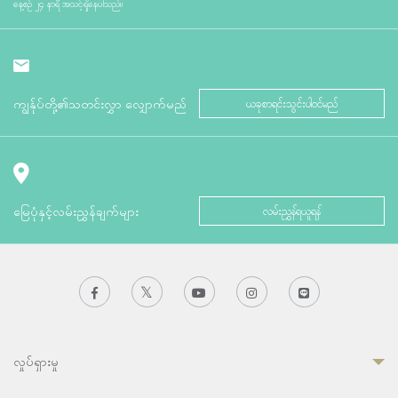
နေ့စဉ် ၂၄ နာရီ အသင့်ရှိနေပါသည်။
ကျွန်ုပ်တို့၏သတင်းလွှာ လျှောက်မည်
ယခုစာရင်းသွင်းပါဝင်မည်
မြေပုံနှင့်လမ်းညွှန်ချက်များ
လမ်းညွှန်ရယူရန်
လှုပ်ရှားမှု