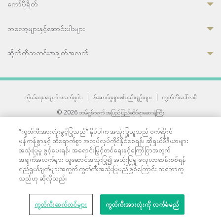
ကော်ပိုရိတ်
ဘလော့များနှင့်ဆောင်းပါးများ
ဆိုက်ကိုသတင်းအချက်အလက်
ကိုယ်ရေးအချက်အလက်မူဝါဒ
|
န်ဆောင်မှုများ၏စည်းမျဉ်းများ
|
ကွတ်ကီးပေါ်လစီ
© 2026 ဘမ်ရွန်ဂရက် အပြည်ပြည်ဆိုင်ရာဆေးရုံကြီး
တစ်ဦးကပူးတွဲကော်မရှင်အင်တာနေရှင်နယ် (JCI) အသိအမှတ်ပြုဆေးရုံ
“ကွတ်ကီးအားလုံးခွင့်ပြုသည်” နှိပ်ပါက အသုံးပြုသူသည် ဝက်ဆိုက်
33 Sukhumvit 3, Wattana, Bangkok 10110 Thailand.
မှန်ကန်စွာနှင့် ထိရောက်စွာ အလုပ်လုပ်ကိုင်နိုင်စေရန်၊ ဆိုရှယ်မီဒီယာများ
All rights reserved.
အသုံးပြုမှု ဖွင့်ပေးရန်၊ အရောင်းမြှင့်တင်ရေးနှင့်ကြော်ငြာအတွက်
အချက်အလက်များ ယူဆောင်အသုံးပြု၍ အသုံးပြုမှု လေ့လာဆန်းစစ်ရန်
ရည်ရွယ်ချက်များအတွက် ကွတ်ကီးအသုံးပြုမည်ဖြစ်ကြောင်း သဘောတူ
သည်ဟု ဆိုလိုသည်။
ကွတ်ကီးဆက်တင်များ
ကွတ်ကီးအားလုံးကို လက်ခံမည်