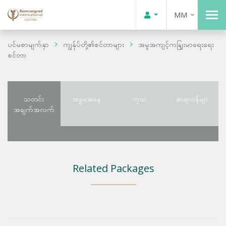
MM
ပင်မစာမျက်နှာ
ကျွန်ုပ်တို့၏စင်တာများ
အမူအကျင့်ကနျြးမာရေးရေး
စင်တာ
သတင်း
အခွအေနေ
ကုသ
ဆရာဝန်မျာ
အချက်အလက်
Related Packages