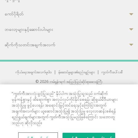
ကော်ပိုရိတ်
ဘလော့များနှင့်ဆောင်းပါးများ
ဆိုက်ကိုသတင်းအချက်အလက်
ကိုယ်ရေးအချက်အလက်မူဝါဒ
|
န်ဆောင်မှုများ၏စည်းမျဉ်းများ
|
ကွတ်ကီးပေါ်လစီ
© 2026 ဘမ်ရွန်ဂရက် အပြည်ပြည်ဆိုင်ရာဆေးရုံကြီး
တစ်ဦးကပူးတွဲကော်မရှင်အင်တာနေရှင်နယ် (JCI) အသိအမှတ်ပြုဆေးရုံ
“ကွတ်ကီးအားလုံးခွင့်ပြုသည်” နှိပ်ပါက အသုံးပြုသူသည် ဝက်ဆိုက်
33 Sukhumvit 3, Wattana, Bangkok 10110 Thailand.
မှန်ကန်စွာနှင့် ထိရောက်စွာ အလုပ်လုပ်ကိုင်နိုင်စေရန်၊ ဆိုရှယ်မီဒီယာများ
All rights reserved.
အသုံးပြုမှု ဖွင့်ပေးရန်၊ အရောင်းမြှင့်တင်ရေးနှင့်ကြော်ငြာအတွက်
အချက်အလက်များ ယူဆောင်အသုံးပြု၍ အသုံးပြုမှု လေ့လာဆန်းစစ်ရန်
ရည်ရွယ်ချက်များအတွက် ကွတ်ကီးအသုံးပြုမည်ဖြစ်ကြောင်း သဘောတူ
သည်ဟု ဆိုလိုသည်။