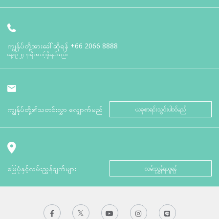
ကျွန်ုပ်တို့အားခေါ်ဆိုရန်
+66 2066 8888
နေ့စဉ် ၂၄ နာရီ အသင့်ရှိနေပါသည်။
ကျွန်ုပ်တို့၏သတင်းလွှာ လျှောက်မည်
ယခုစာရင်းသွင်းပါဝင်မည်
မြေပုံနှင့်လမ်းညွှန်ချက်များ
လမ်းညွှန်ရယူရန်