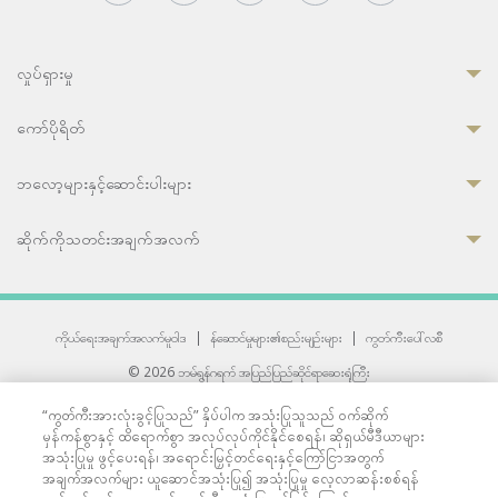
လှုပ်ရှားမှု
ကော်ပိုရိတ်
ဘလော့များနှင့်ဆောင်းပါးများ
ဆိုက်ကိုသတင်းအချက်အလက်
ကိုယ်ရေးအချက်အလက်မူဝါဒ
|
န်ဆောင်မှုများ၏စည်းမျဉ်းများ
|
ကွတ်ကီးပေါ်လစီ
© 2026 ဘမ်ရွန်ဂရက် အပြည်ပြည်ဆိုင်ရာဆေးရုံကြီး
တစ်ဦးကပူးတွဲကော်မရှင်အင်တာနေရှင်နယ် (JCI) အသိအမှတ်ပြုဆေးရုံ
“ကွတ်ကီးအားလုံးခွင့်ပြုသည်” နှိပ်ပါက အသုံးပြုသူသည် ဝက်ဆိုက်
33 Sukhumvit 3, Wattana, Bangkok 10110 Thailand.
မှန်ကန်စွာနှင့် ထိရောက်စွာ အလုပ်လုပ်ကိုင်နိုင်စေရန်၊ ဆိုရှယ်မီဒီယာများ
All rights reserved.
အသုံးပြုမှု ဖွင့်ပေးရန်၊ အရောင်းမြှင့်တင်ရေးနှင့်ကြော်ငြာအတွက်
အချက်အလက်များ ယူဆောင်အသုံးပြု၍ အသုံးပြုမှု လေ့လာဆန်းစစ်ရန်