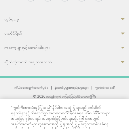
လှုပ်ရှားမှု
ကော်ပိုရိတ်
ဘလော့များနှင့်ဆောင်းပါးများ
ဆိုက်ကိုသတင်းအချက်အလက်
ကိုယ်ရေးအချက်အလက်မူဝါဒ
|
န်ဆောင်မှုများ၏စည်းမျဉ်းများ
|
ကွတ်ကီးပေါ်လစီ
© 2026 ဘမ်ရွန်ဂရက် အပြည်ပြည်ဆိုင်ရာဆေးရုံကြီး
တစ်ဦးကပူးတွဲကော်မရှင်အင်တာနေရှင်နယ် (JCI) အသိအမှတ်ပြုဆေးရုံ
“ကွတ်ကီးအားလုံးခွင့်ပြုသည်” နှိပ်ပါက အသုံးပြုသူသည် ဝက်ဆိုက်
33 Sukhumvit 3, Wattana, Bangkok 10110 Thailand.
မှန်ကန်စွာနှင့် ထိရောက်စွာ အလုပ်လုပ်ကိုင်နိုင်စေရန်၊ ဆိုရှယ်မီဒီယာများ
All rights reserved.
အသုံးပြုမှု ဖွင့်ပေးရန်၊ အရောင်းမြှင့်တင်ရေးနှင့်ကြော်ငြာအတွက်
အချက်အလက်များ ယူဆောင်အသုံးပြု၍ အသုံးပြုမှု လေ့လာဆန်းစစ်ရန်