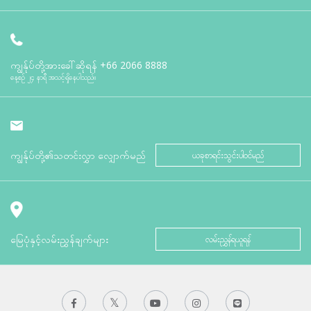
ကျွန်ုပ်တို့အားခေါ်ဆိုရန်
+66 2066 8888
နေ့စဉ် ၂၄ နာရီ အသင့်ရှိနေပါသည်။
ကျွန်ုပ်တို့၏သတင်းလွှာ လျှောက်မည်
ယခုစာရင်းသွင်းပါဝင်မည်
မြေပုံနှင့်လမ်းညွှန်ချက်များ
လမ်းညွှန်ရယူရန်