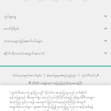
လှုပ်ရှားမှု
ကော်ပိုရိတ်
ဘလော့များနှင့်ဆောင်းပါးများ
ဆိုက်ကိုသတင်းအချက်အလက်
ကိုယ်ရေးအချက်အလက်မူဝါဒ
|
န်ဆောင်မှုများ၏စည်းမျဉ်းများ
|
ကွတ်ကီးပေါ်လစီ
© 2026 ဘမ်ရွန်ဂရက် အပြည်ပြည်ဆိုင်ရာဆေးရုံကြီး
တစ်ဦးကပူးတွဲကော်မရှင်အင်တာနေရှင်နယ် (JCI) အသိအမှတ်ပြုဆေးရုံ
“ကွတ်ကီးအားလုံးခွင့်ပြုသည်” နှိပ်ပါက အသုံးပြုသူသည် ဝက်ဆိုက်
33 Sukhumvit 3, Wattana, Bangkok 10110 Thailand.
မှန်ကန်စွာနှင့် ထိရောက်စွာ အလုပ်လုပ်ကိုင်နိုင်စေရန်၊ ဆိုရှယ်မီဒီယာများ
All rights reserved.
အသုံးပြုမှု ဖွင့်ပေးရန်၊ အရောင်းမြှင့်တင်ရေးနှင့်ကြော်ငြာအတွက်
အချက်အလက်များ ယူဆောင်အသုံးပြု၍ အသုံးပြုမှု လေ့လာဆန်းစစ်ရန်