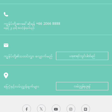
ကျွန်ုပ်တို့အားခေါ်ဆိုရန်
+66 2066 8888
နေ့စဉ် ၂၄ နာရီ အသင့်ရှိနေပါသည်။
ကျွန်ုပ်တို့၏သတင်းလွှာ လျှောက်မည်
ယခုစာရင်းသွင်းပါဝင်မည်
မြေပုံနှင့်လမ်းညွှန်ချက်များ
လမ်းညွှန်ရယူရန်