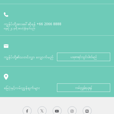
ကျွန်ုပ်တို့အားခေါ်ဆိုရန်
+66 2066 8888
နေ့စဉ် ၂၄ နာရီ အသင့်ရှိနေပါသည်။
ကျွန်ုပ်တို့၏သတင်းလွှာ လျှောက်မည်
ယခုစာရင်းသွင်းပါဝင်မည်
မြေပုံနှင့်လမ်းညွှန်ချက်များ
လမ်းညွှန်ရယူရန်