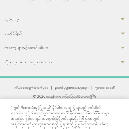
လှုပ်ရှားမှု
ကော်ပိုရိတ်
ဘလော့များနှင့်ဆောင်းပါးများ
ဆိုက်ကိုသတင်းအချက်အလက်
ကိုယ်ရေးအချက်အလက်မူဝါဒ
|
န်ဆောင်မှုများ၏စည်းမျဉ်းများ
|
ကွတ်ကီးပေါ်လစီ
© 2026 ဘမ်ရွန်ဂရက် အပြည်ပြည်ဆိုင်ရာဆေးရုံကြီး
တစ်ဦးကပူးတွဲကော်မရှင်အင်တာနေရှင်နယ် (JCI) အသိအမှတ်ပြုဆေးရုံ
“ကွတ်ကီးအားလုံးခွင့်ပြုသည်” နှိပ်ပါက အသုံးပြုသူသည် ဝက်ဆိုက်
33 Sukhumvit 3, Wattana, Bangkok 10110 Thailand.
မှန်ကန်စွာနှင့် ထိရောက်စွာ အလုပ်လုပ်ကိုင်နိုင်စေရန်၊ ဆိုရှယ်မီဒီယာများ
All rights reserved.
အသုံးပြုမှု ဖွင့်ပေးရန်၊ အရောင်းမြှင့်တင်ရေးနှင့်ကြော်ငြာအတွက်
အချက်အလက်များ ယူဆောင်အသုံးပြု၍ အသုံးပြုမှု လေ့လာဆန်းစစ်ရန်