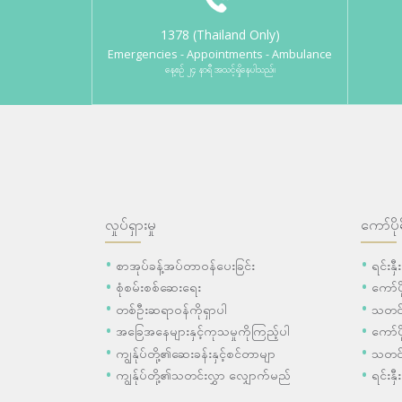
1378 (Thailand Only)
Emergencies - Appointments - Ambulance
နေ့စဉ် ၂၄ နာရီ အသင့်ရှိနေပါသည်။
လှုပ်ရှားမှု
ကော်ပို
စာအုပ်ခန့်အပ်တာဝန်ပေးခြင်း
ရင်းနှ
စုံစမ်းစစ်ဆေးရေး
ကော်
တစ်ဦးဆရာဝန်ကိုရှာပါ
သတင်
အခြေအနေများနှင့်ကုသမှုကိုကြည့်ပါ
ကော်ပိ
ကျွန်ုပ်တို့၏ဆေးခန်းနှင့်စင်တာမျာ
သတင်
ကျွန်ုပ်တို့၏သတင်းလွှာ လျှောက်မည်
ရင်းနှီ