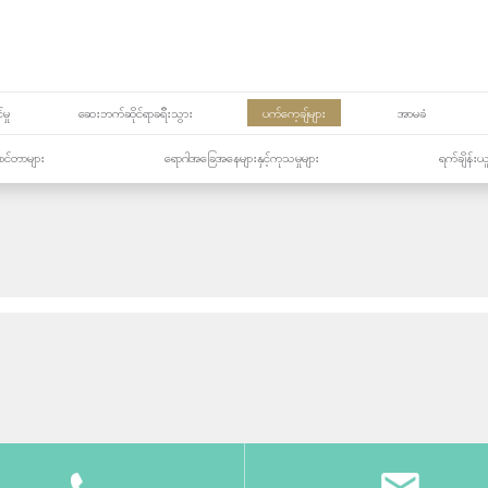
မှု
ဆေးဘက်ဆိုင်ရာခရီးသွား
ပက်ကေ့ချ်များ
အာမခံ
့၏စင်တာများ
ရောဂါအခြေအနေများနှင့်ကုသမှုများ
ရက်ချိန်းယ