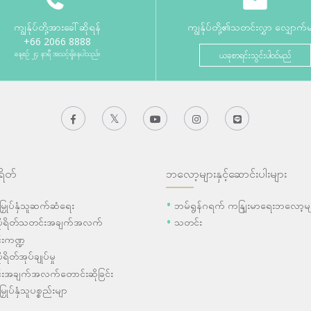
ကျွန်ုပ်တို့အားခေါ်ဆိုရန်
ကျွန်ုပ်တို့၏သတင်းလွှာ လျှောက်
+66 2066 8888
နေ့စဉ် ၂၄ နာရီ အသင့်ရှိနေပါသည်။
ယခုစာရင်းသွင်းပါဝင်မည်
ရိတ်
ဘလော့များနှင့်ဆောင်းပါးများ
ီးမြှုပ်နှံသူဆက်ဆံရေး
ဘမ်ရွန်ဂရက် ကနျြးမာရေးဘလော့မျ
ပိုရိတ်သတင်းအချက်အလက်
သတင်း
းကဏ္ဍ
ုရိတ်အုပ်ချုပ်မှု
းအချက်အလက်တောင်းဆိုခြင်း
းမြှုပ်နှံသူပစ္စည်းမျာ