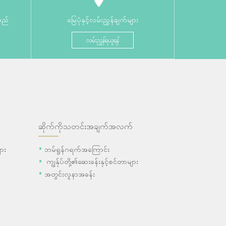
မည်
မြေပုံနှင့်လမ်းညွှန်ချက်များ
လမ်းညွှန်ရယူရန်
ဆိုက်ကိုသတင်းအချက်အလက်
ား
ဘမ်ရွန်ဂရက်အကြောင်း
ကျွန်ုပ်တို့၏ဆေးခန်းနှင့်စင်တာများ
အတွင်းလူနာအခန်း