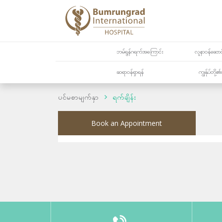
ဘမ်ရွန်ဂရက်အကြောင်း
လူနာဝန်ဆောင်
ဆရာဝန်ရှာရန်
ကျွန်ုပ်တို
ပင်မစာမျက်နှာ
ရက်ချိန်း
Book an Appointment