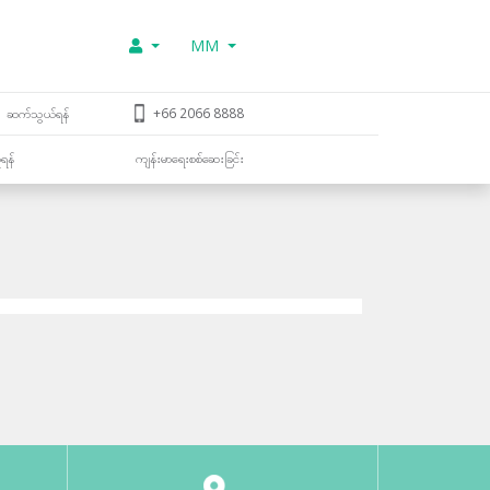
MM
ဆက်သွယ်ရန်
+66 2066 8888
ူရန်
ကျန်းမာရေးစစ်ဆေးခြင်း