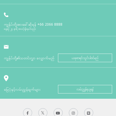
ကျွန်ုပ်တို့အားခေါ်ဆိုရန်
+66 2066 8888
နေ့စဉ် ၂၄ နာရီ အသင့်ရှိနေပါသည်။
ကျွန်ုပ်တို့၏သတင်းလွှာ လျှောက်မည်
ယခုစာရင်းသွင်းပါဝင်မည်
မြေပုံနှင့်လမ်းညွှန်ချက်များ
လမ်းညွှန်ရယူရန်