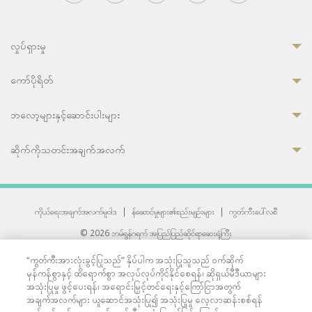
လှုပ်ရှားမှု
ကော်ပိုရိတ်
ဘလော့များနှင့်ဆောင်းပါးများ
ဆိုက်ကိုသတင်းအချက်အလက်
ကိုယ်ရေးအချက်အလက်မူဝါဒ
|
န်ဆောင်မှုများ၏စည်းမျဉ်းများ
|
ကွတ်ကီးပေါ်လစီ
© 2026 ဘမ်ရွန်ဂရက် အပြည်ပြည်ဆိုင်ရာဆေးရုံကြီး
တစ်ဦးကပူးတွဲကော်မရှင်အင်တာနေရှင်နယ် (JCI) အသိအမှတ်ပြုဆေးရုံ
“ကွတ်ကီးအားလုံးခွင့်ပြုသည်” နှိပ်ပါက အသုံးပြုသူသည် ဝက်ဆိုက်
33 Sukhumvit 3, Wattana, Bangkok 10110 Thailand.
မှန်ကန်စွာနှင့် ထိရောက်စွာ အလုပ်လုပ်ကိုင်နိုင်စေရန်၊ ဆိုရှယ်မီဒီယာများ
All rights reserved.
အသုံးပြုမှု ဖွင့်ပေးရန်၊ အရောင်းမြှင့်တင်ရေးနှင့်ကြော်ငြာအတွက်
အချက်အလက်များ ယူဆောင်အသုံးပြု၍ အသုံးပြုမှု လေ့လာဆန်းစစ်ရန်