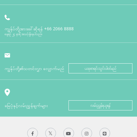
ကျွန်ုပ်တို့အားခေါ်ဆိုရန်
+66 2066 8888
နေ့စဉ် ၂၄ နာရီ အသင့်ရှိနေပါသည်။
ကျွန်ုပ်တို့၏သတင်းလွှာ လျှောက်မည်
ယခုစာရင်းသွင်းပါဝင်မည်
မြေပုံနှင့်လမ်းညွှန်ချက်များ
လမ်းညွှန်ရယူရန်