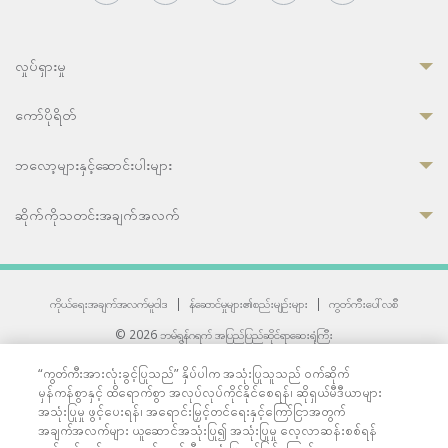
လှုပ်ရှားမှု
ကော်ပိုရိတ်
ဘလော့များနှင့်ဆောင်းပါးများ
ဆိုက်ကိုသတင်းအချက်အလက်
ကိုယ်ရေးအချက်အလက်မူဝါဒ
|
န်ဆောင်မှုများ၏စည်းမျဉ်းများ
|
ကွတ်ကီးပေါ်လစီ
© 2026 ဘမ်ရွန်ဂရက် အပြည်ပြည်ဆိုင်ရာဆေးရုံကြီး
တစ်ဦးကပူးတွဲကော်မရှင်အင်တာနေရှင်နယ် (JCI) အသိအမှတ်ပြုဆေးရုံ
“ကွတ်ကီးအားလုံးခွင့်ပြုသည်” နှိပ်ပါက အသုံးပြုသူသည် ဝက်ဆိုက်
33 Sukhumvit 3, Wattana, Bangkok 10110 Thailand.
မှန်ကန်စွာနှင့် ထိရောက်စွာ အလုပ်လုပ်ကိုင်နိုင်စေရန်၊ ဆိုရှယ်မီဒီယာများ
All rights reserved.
အသုံးပြုမှု ဖွင့်ပေးရန်၊ အရောင်းမြှင့်တင်ရေးနှင့်ကြော်ငြာအတွက်
အချက်အလက်များ ယူဆောင်အသုံးပြု၍ အသုံးပြုမှု လေ့လာဆန်းစစ်ရန်