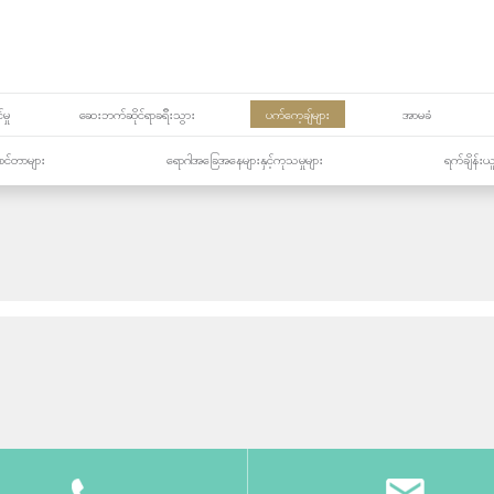
မှု
ဆေးဘက်ဆိုင်ရာခရီးသွား
ပက်ကေ့ချ်များ
အာမခံ
့၏စင်တာများ
ရောဂါအခြေအနေများနှင့်ကုသမှုများ
ရက်ချိန်းယ