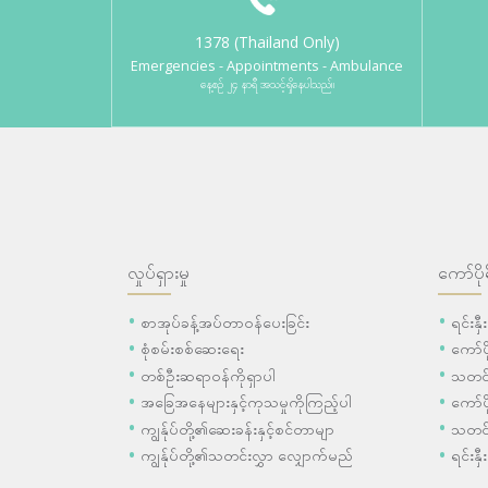
1378 (Thailand Only)
Emergencies - Appointments - Ambulance
နေ့စဉ် ၂၄ နာရီ အသင့်ရှိနေပါသည်။
လှုပ်ရှားမှု
ကော်ပို
စာအုပ်ခန့်အပ်တာဝန်ပေးခြင်း
ရင်းနှ
စုံစမ်းစစ်ဆေးရေး
ကော်
တစ်ဦးဆရာဝန်ကိုရှာပါ
သတင်
အခြေအနေများနှင့်ကုသမှုကိုကြည့်ပါ
ကော်ပိ
ကျွန်ုပ်တို့၏ဆေးခန်းနှင့်စင်တာမျာ
သတင်
ကျွန်ုပ်တို့၏သတင်းလွှာ လျှောက်မည်
ရင်းနှီ