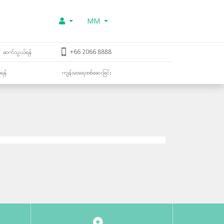
MM
ဆက်သွယ်ရန်
+66 2066 8888
ူရန်
ကျန်းမာရေးစစ်ဆေးခြင်း