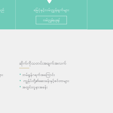
မည်
မြေပုံနှင့်လမ်းညွှန်ချက်များ
လမ်းညွှန်ရယူရန်
ဆိုက်ကိုသတင်းအချက်အလက်
ား
ဘမ်ရွန်ဂရက်အကြောင်း
ကျွန်ုပ်တို့၏ဆေးခန်းနှင့်စင်တာများ
အတွင်းလူနာအခန်း