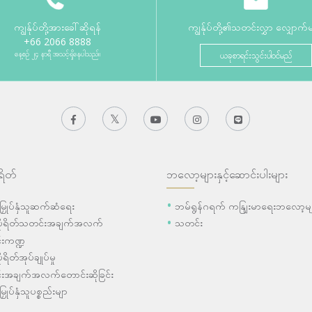
ကျွန်ုပ်တို့အားခေါ်ဆိုရန်
ကျွန်ုပ်တို့၏သတင်းလွှာ လျှောက်
+66 2066 8888
နေ့စဉ် ၂၄ နာရီ အသင့်ရှိနေပါသည်။
ယခုစာရင်းသွင်းပါဝင်မည်
ရိတ်
ဘလော့များနှင့်ဆောင်းပါးများ
ီးမြှုပ်နှံသူဆက်ဆံရေး
ဘမ်ရွန်ဂရက် ကနျြးမာရေးဘလော့မျ
ပိုရိတ်သတင်းအချက်အလက်
သတင်း
းကဏ္ဍ
ုရိတ်အုပ်ချုပ်မှု
းအချက်အလက်တောင်းဆိုခြင်း
းမြှုပ်နှံသူပစ္စည်းမျာ