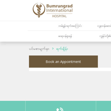
ဘမ်ရွန်ဂရက်အကြောင်း
လူနာဝန်ဆောင်
ဆရာဝန်ရှာရန်
ကျွန်ုပ်တို
ပင်မစာမျက်နှာ
ရက်ချိန်း
Book an Appointment