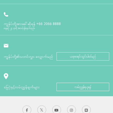
ကျွန်ုပ်တို့အားခေါ်ဆိုရန်
+66 2066 8888
နေ့စဉ် ၂၄ နာရီ အသင့်ရှိနေပါသည်။
ကျွန်ုပ်တို့၏သတင်းလွှာ လျှောက်မည်
ယခုစာရင်းသွင်းပါဝင်မည်
မြေပုံနှင့်လမ်းညွှန်ချက်များ
လမ်းညွှန်ရယူရန်