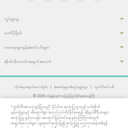
လှုပ်ရှားမှု
ကော်ပိုရိတ်
ဘလော့များနှင့်ဆောင်းပါးများ
ဆိုက်ကိုသတင်းအချက်အလက်
ကိုယ်ရေးအချက်အလက်မူဝါဒ
|
န်ဆောင်မှုများ၏စည်းမျဉ်းများ
|
ကွတ်ကီးပေါ်လစီ
© 2026 ဘမ်ရွန်ဂရက် အပြည်ပြည်ဆိုင်ရာဆေးရုံကြီး
တစ်ဦးကပူးတွဲကော်မရှင်အင်တာနေရှင်နယ် (JCI) အသိအမှတ်ပြုဆေးရုံ
“ကွတ်ကီးအားလုံးခွင့်ပြုသည်” နှိပ်ပါက အသုံးပြုသူသည် ဝက်ဆိုက်
33 Sukhumvit 3, Wattana, Bangkok 10110 Thailand.
မှန်ကန်စွာနှင့် ထိရောက်စွာ အလုပ်လုပ်ကိုင်နိုင်စေရန်၊ ဆိုရှယ်မီဒီယာများ
All rights reserved.
အသုံးပြုမှု ဖွင့်ပေးရန်၊ အရောင်းမြှင့်တင်ရေးနှင့်ကြော်ငြာအတွက်
အချက်အလက်များ ယူဆောင်အသုံးပြု၍ အသုံးပြုမှု လေ့လာဆန်းစစ်ရန်