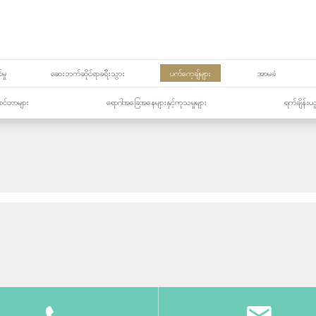
မှု
ဆေးဘက်ဆိုင်ရာခရီးသွား
ပက်ကေ့ချ်များ
အာမခံ
့၏စင်တာများ
ရောဂါအခြေအနေများနှင့်ကုသမှုများ
ရက်ချိန်းယ