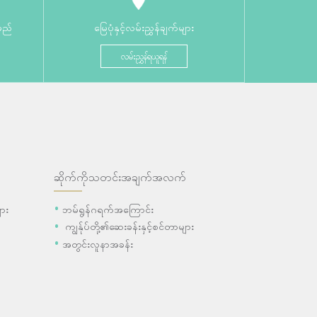
မည်
မြေပုံနှင့်လမ်းညွှန်ချက်များ
လမ်းညွှန်ရယူရန်
ဆိုက်ကိုသတင်းအချက်အလက်
ား
ဘမ်ရွန်ဂရက်အကြောင်း
ကျွန်ုပ်တို့၏ဆေးခန်းနှင့်စင်တာများ
အတွင်းလူနာအခန်း