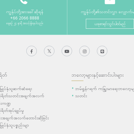
ကျွန်ုပ်တို့အားခေါ်ဆိုရန်
ကျွန်ုပ်တို့၏သတင်းလွှာ လျှောက်
+66 2066 8888
နေ့စဉ် ၂၄ နာရီ အသင့်ရှိနေပါသည်။
ယခုစာရင်းသွင်းပါဝင်မည်
ရိတ်
ဘလော့များနှင့်ဆောင်းပါးများ
ီးမြှုပ်နှံသူဆက်ဆံရေး
ဘမ်ရွန်ဂရက် ကနျြးမာရေးဘလော့မျ
ပိုရိတ်သတင်းအချက်အလက်
သတင်း
းကဏ္ဍ
ုရိတ်အုပ်ချုပ်မှု
းအချက်အလက်တောင်းဆိုခြင်း
းမြှုပ်နှံသူပစ္စည်းမျာ