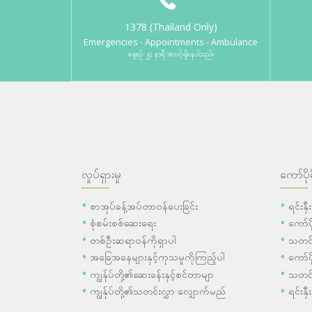
1378 (Thailand Only)
Emergencies - Appointments - Ambulance
နေ့စဉ် ၂၄ နာရီ အသင့်ရှိနေပါသည်။
လှုပ်ရှားမှု
ကော်ပို
စာအုပ်ခန့်အပ်တာဝန်ပေးခြင်း
ရင်းနှ
စုံစမ်းစစ်ဆေးရေး
ကော်
တစ်ဦးဆရာဝန်ကိုရှာပါ
သတင်
အခြေအနေများနှင့်ကုသမှုကိုကြည့်ပါ
ကော်ပိ
ကျွန်ုပ်တို့၏ဆေးခန်းနှင့်စင်တာမျာ
သတင်
ကျွန်ုပ်တို့၏သတင်းလွှာ လျှောက်မည်
ရင်းနှီ