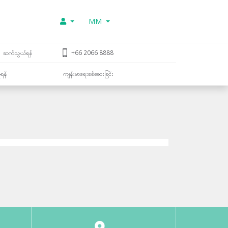
MM
ဆက်သွယ်ရန်
+66 2066 8888
ူရန်
ကျန်းမာရေးစစ်ဆေးခြင်း