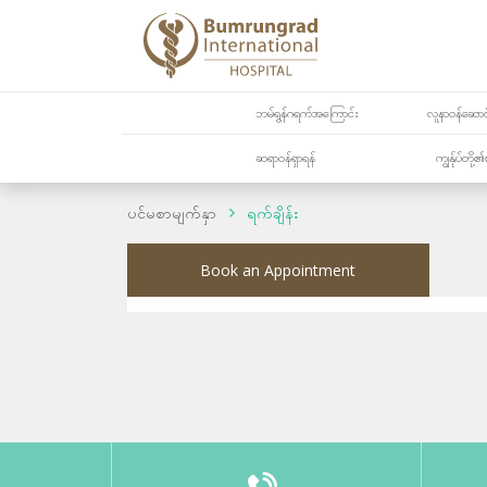
ဘမ်ရွန်ဂရက်အကြောင်း
လူနာဝန်ဆောင်
ဆရာဝန်ရှာရန်
ကျွန်ုပ်တို
ပင်မစာမျက်နှာ
ရက်ချိန်း
Book an Appointment