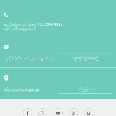
ကျွန်ုပ်တို့အားခေါ်ဆိုရန်
+66 2066 8888
နေ့စဉ် ၂၄ နာရီ အသင့်ရှိနေပါသည်။
ကျွန်ုပ်တို့၏သတင်းလွှာ လျှောက်မည်
ယခုစာရင်းသွင်းပါဝင်မည်
မြေပုံနှင့်လမ်းညွှန်ချက်များ
လမ်းညွှန်ရယူရန်