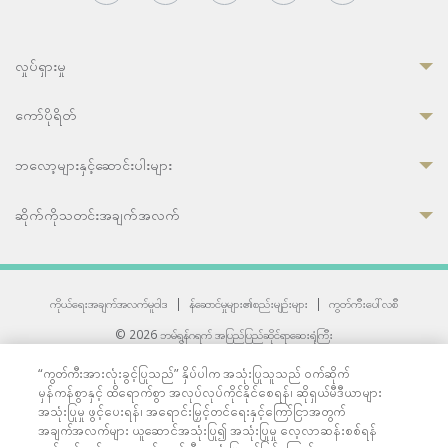
လှုပ်ရှားမှု
ကော်ပိုရိတ်
ဘလော့များနှင့်ဆောင်းပါးများ
ဆိုက်ကိုသတင်းအချက်အလက်
ကိုယ်ရေးအချက်အလက်မူဝါဒ
|
န်ဆောင်မှုများ၏စည်းမျဉ်းများ
|
ကွတ်ကီးပေါ်လစီ
© 2026 ဘမ်ရွန်ဂရက် အပြည်ပြည်ဆိုင်ရာဆေးရုံကြီး
တစ်ဦးကပူးတွဲကော်မရှင်အင်တာနေရှင်နယ် (JCI) အသိအမှတ်ပြုဆေးရုံ
“ကွတ်ကီးအားလုံးခွင့်ပြုသည်” နှိပ်ပါက အသုံးပြုသူသည် ဝက်ဆိုက်
33 Sukhumvit 3, Wattana, Bangkok 10110 Thailand.
မှန်ကန်စွာနှင့် ထိရောက်စွာ အလုပ်လုပ်ကိုင်နိုင်စေရန်၊ ဆိုရှယ်မီဒီယာများ
All rights reserved.
အသုံးပြုမှု ဖွင့်ပေးရန်၊ အရောင်းမြှင့်တင်ရေးနှင့်ကြော်ငြာအတွက်
အချက်အလက်များ ယူဆောင်အသုံးပြု၍ အသုံးပြုမှု လေ့လာဆန်းစစ်ရန်