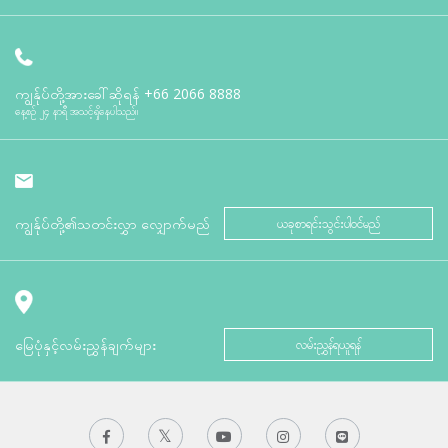
ကျွန်ုပ်တို့အားခေါ်ဆိုရန်
+66 2066 8888
နေ့စဉ် ၂၄ နာရီ အသင့်ရှိနေပါသည်။
ကျွန်ုပ်တို့၏သတင်းလွှာ လျှောက်မည်
ယခုစာရင်းသွင်းပါဝင်မည်
မြေပုံနှင့်လမ်းညွှန်ချက်များ
လမ်းညွှန်ရယူရန်