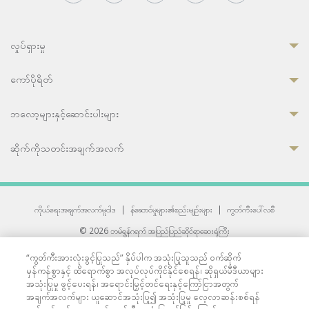
လှုပ်ရှားမှု
ကော်ပိုရိတ်
ဘလော့များနှင့်ဆောင်းပါးများ
ဆိုက်ကိုသတင်းအချက်အလက်
ကိုယ်ရေးအချက်အလက်မူဝါဒ
|
န်ဆောင်မှုများ၏စည်းမျဉ်းများ
|
ကွတ်ကီးပေါ်လစီ
© 2026 ဘမ်ရွန်ဂရက် အပြည်ပြည်ဆိုင်ရာဆေးရုံကြီး
တစ်ဦးကပူးတွဲကော်မရှင်အင်တာနေရှင်နယ် (JCI) အသိအမှတ်ပြုဆေးရုံ
“ကွတ်ကီးအားလုံးခွင့်ပြုသည်” နှိပ်ပါက အသုံးပြုသူသည် ဝက်ဆိုက်
33 Sukhumvit 3, Wattana, Bangkok 10110 Thailand.
မှန်ကန်စွာနှင့် ထိရောက်စွာ အလုပ်လုပ်ကိုင်နိုင်စေရန်၊ ဆိုရှယ်မီဒီယာများ
All rights reserved.
အသုံးပြုမှု ဖွင့်ပေးရန်၊ အရောင်းမြှင့်တင်ရေးနှင့်ကြော်ငြာအတွက်
အချက်အလက်များ ယူဆောင်အသုံးပြု၍ အသုံးပြုမှု လေ့လာဆန်းစစ်ရန်