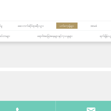
မှု
ဆေးဘက်ဆိုင်ရာခရီးသွား
ပက်ကေ့ချ်များ
အာမခံ
့၏စင်တာများ
ရောဂါအခြေအနေများနှင့်ကုသမှုများ
ရက်ချိန်းယ