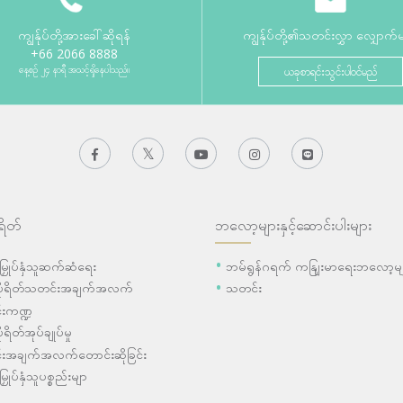
ကျွန်ုပ်တို့အားခေါ်ဆိုရန်
ကျွန်ုပ်တို့၏သတင်းလွှာ လျှောက်
+66 2066 8888
နေ့စဉ် ၂၄ နာရီ အသင့်ရှိနေပါသည်။
ယခုစာရင်းသွင်းပါဝင်မည်
ရိတ်
ဘလော့များနှင့်ဆောင်းပါးများ
ီးမြှုပ်နှံသူဆက်ဆံရေး
ဘမ်ရွန်ဂရက် ကနျြးမာရေးဘလော့မျ
ပိုရိတ်သတင်းအချက်အလက်
သတင်း
းကဏ္ဍ
ုရိတ်အုပ်ချုပ်မှု
းအချက်အလက်တောင်းဆိုခြင်း
းမြှုပ်နှံသူပစ္စည်းမျာ