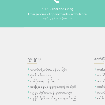
1378 (Thailand Only)
Emergencies - Appointments - Ambulance
နေ့စဉ် ၂၄ နာရီ အသင့်ရှိနေပါသည်။
လှုပ်ရှားမှု
ကော်ပို
စာအုပ်ခန့်အပ်တာဝန်ပေးခြင်း
ရင်းနှ
စုံစမ်းစစ်ဆေးရေး
ကော်
တစ်ဦးဆရာဝန်ကိုရှာပါ
သတင်
အခြေအနေများနှင့်ကုသမှုကိုကြည့်ပါ
ကော်ပိ
ကျွန်ုပ်တို့၏ဆေးခန်းနှင့်စင်တာမျာ
သတင်
ကျွန်ုပ်တို့၏သတင်းလွှာ လျှောက်မည်
ရင်းနှီ