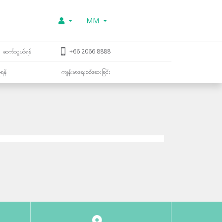
MM
ဆက်သွယ်ရန်
+66 2066 8888
ူရန်
ကျန်းမာရေးစစ်ဆေးခြင်း