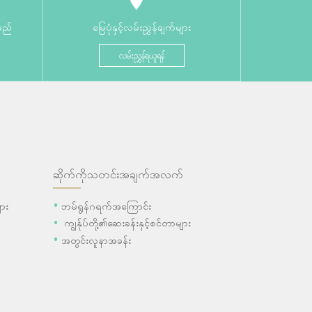
မည်
မြေပုံနှင့်လမ်းညွှန်ချက်များ
လမ်းညွှန်ရယူရန်
ဆိုက်ကိုသတင်းအချက်အလက်
ား
ဘမ်ရွန်ဂရက်အကြောင်း
ကျွန်ုပ်တို့၏ဆေးခန်းနှင့်စင်တာများ
အတွင်းလူနာအခန်း