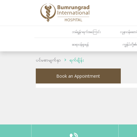
ဘမ်ရွန်ဂရက်အကြောင်း
လူနာဝန်ဆောင်
ဆရာဝန်ရှာရန်
ကျွန်ုပ်တို
ပင်မစာမျက်နှာ
ရက်ချိန်း
Book an Appointment