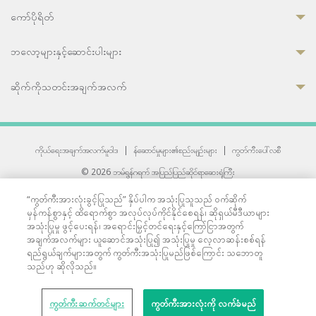
ကော်ပိုရိတ်
ဘလော့များနှင့်ဆောင်းပါးများ
ဆိုက်ကိုသတင်းအချက်အလက်
ကိုယ်ရေးအချက်အလက်မူဝါဒ
|
န်ဆောင်မှုများ၏စည်းမျဉ်းများ
|
ကွတ်ကီးပေါ်လစီ
© 2026 ဘမ်ရွန်ဂရက် အပြည်ပြည်ဆိုင်ရာဆေးရုံကြီး
တစ်ဦးကပူးတွဲကော်မရှင်အင်တာနေရှင်နယ် (JCI) အသိအမှတ်ပြုဆေးရုံ
“ကွတ်ကီးအားလုံးခွင့်ပြုသည်” နှိပ်ပါက အသုံးပြုသူသည် ဝက်ဆိုက်
33 Sukhumvit 3, Wattana, Bangkok 10110 Thailand.
မှန်ကန်စွာနှင့် ထိရောက်စွာ အလုပ်လုပ်ကိုင်နိုင်စေရန်၊ ဆိုရှယ်မီဒီယာများ
All rights reserved.
အသုံးပြုမှု ဖွင့်ပေးရန်၊ အရောင်းမြှင့်တင်ရေးနှင့်ကြော်ငြာအတွက်
အချက်အလက်များ ယူဆောင်အသုံးပြု၍ အသုံးပြုမှု လေ့လာဆန်းစစ်ရန်
ရည်ရွယ်ချက်များအတွက် ကွတ်ကီးအသုံးပြုမည်ဖြစ်ကြောင်း သဘောတူ
သည်ဟု ဆိုလိုသည်။
ကွတ်ကီးဆက်တင်များ
ကွတ်ကီးအားလုံးကို လက်ခံမည်