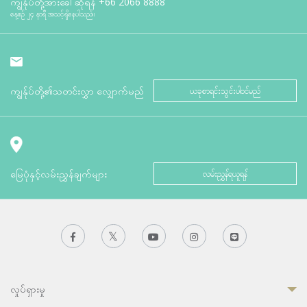
ကျွန်ုပ်တို့အားခေါ်ဆိုရန်
+66 2066 8888
နေ့စဉ် ၂၄ နာရီ အသင့်ရှိနေပါသည်။
ကျွန်ုပ်တို့၏သတင်းလွှာ လျှောက်မည်
ယခုစာရင်းသွင်းပါဝင်မည်
မြေပုံနှင့်လမ်းညွှန်ချက်များ
လမ်းညွှန်ရယူရန်
လှုပ်ရှားမှု