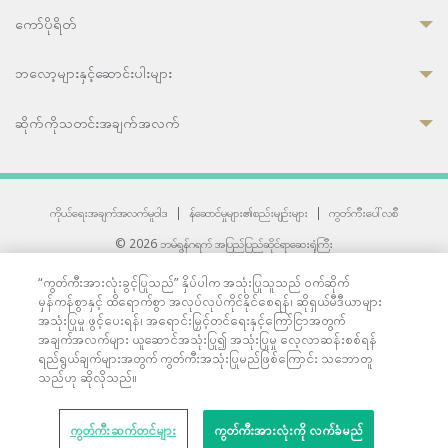
ကော်ပိုရိတ်
ဘလော့များနှင့်ဆောင်းပါးများ
ဆိုက်ကိုသတင်းအချက်အလက်
ကိုယ်ရေးအချက်အလက်မူဝါဒ
|
န်ဆောင်မှုများ၏စည်းမျဉ်းများ
|
ကွတ်ကီးပေါ်လစီ
© 2026 ဘမ်ရွန်ဂရက် အပြည်ပြည်ဆိုင်ရာဆေးရုံကြီး
တစ်ဦးကပူးတွဲကော်မရှင်အင်တာနေရှင်နယ် (JCI) အသိအမှတ်ပြုဆေးရုံ
“ကွတ်ကီးအားလုံးခွင့်ပြုသည်” နှိပ်ပါက အသုံးပြုသူသည် ဝက်ဆိုက်
33 Sukhumvit 3, Wattana, Bangkok 10110 Thailand.
မှန်ကန်စွာနှင့် ထိရောက်စွာ အလုပ်လုပ်ကိုင်နိုင်စေရန်၊ ဆိုရှယ်မီဒီယာများ
All rights reserved.
အသုံးပြုမှု ဖွင့်ပေးရန်၊ အရောင်းမြှင့်တင်ရေးနှင့်ကြော်ငြာအတွက်
အချက်အလက်များ ယူဆောင်အသုံးပြု၍ အသုံးပြုမှု လေ့လာဆန်းစစ်ရန်
ရည်ရွယ်ချက်များအတွက် ကွတ်ကီးအသုံးပြုမည်ဖြစ်ကြောင်း သဘောတူ
သည်ဟု ဆိုလိုသည်။
ကွတ်ကီးဆက်တင်များ
ကွတ်ကီးအားလုံးကို လက်ခံမည်