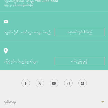
ကျွန်ုပ်တို့အားခေါ်ဆိုရန်
+66 2066 8888
နေ့စဉ် ၂၄ နာရီ အသင့်ရှိနေပါသည်။
ကျွန်ုပ်တို့၏သတင်းလွှာ လျှောက်မည်
ယခုစာရင်းသွင်းပါဝင်မည်
မြေပုံနှင့်လမ်းညွှန်ချက်များ
လမ်းညွှန်ရယူရန်
လှုပ်ရှားမှု