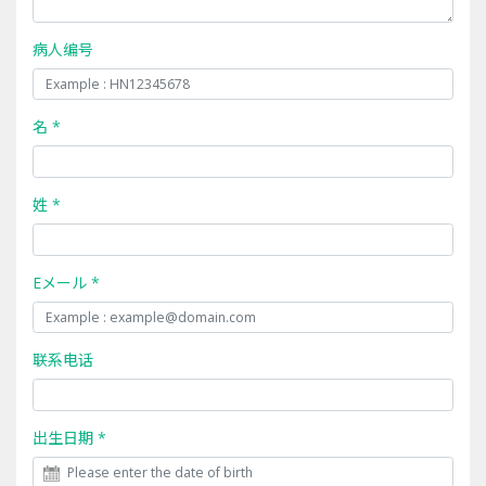
病人编号
名 *
姓 *
Eメール *
联系电话
出生日期 *