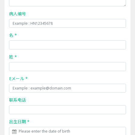
病人编号
名 *
姓 *
Eメール *
联系电话
出生日期 *